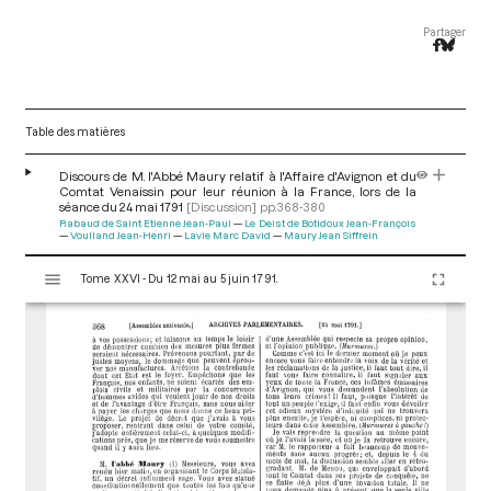
Partager
Table des matières
Discours de M. l'Abbé Maury relatif à l'Affaire d'Avignon et du
Comtat Venaissin pour leur réunion à la France, lors de la
séance du 24 mai 1791
[Discussion]
pp.368-380
Rabaud de Saint Etienne Jean-Paul
Le Deist de Botidoux Jean-François
Voulland Jean-Henri
Lavie Marc David
Maury Jean Siffrein
V
Tome XXVI - Du 12 mai au 5 juin 1791.
i
s
u
a
l
i
s
e
u
r