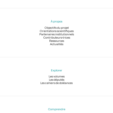
Menu
du
pied
À propos
de
page
Objectifs du projet
Orientations scientifiques
Partenaires institutionnels
Contributeurs-trices
Ressources
Actualités
Explorer
Les volumes
Les députés
Les cahiers de doléances
Comprendre