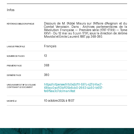
Infos
Discours de M. l'Abbé Maury sur l'Affaire d'Avignon et du
RÉFÉRENCE BIBLIOGRAPHIQUE
Comtat Venaissin. Dans : Archives parlementaires de la
Révolution Française — Première série (1787-1799) — Tome
XXVI - Du 12 mai au 5 juin 1791.
, sous la direction de Jérôme
Mavidal et Emile Laurent. 1887. pp. 368-380.
Français
LANGUE PRINCIPALE
13
NOMBRE DE PAGES
368
PREMIÈRE PAGE
380
DERNIÈRE PAGE
https://iiif.persee.fr/b0e2cf11-597c-427d-8ac7-
URI DU MANIFEST IIIF DU VOLUME
CONTENANT LE DOCUMENT
68bcc0acf13b/f05b6cb0-2663-4460-b657-
fe6f5ea3c7dc/manifest
10 octobre 2024 à 18:07
MODIFIÉ LE