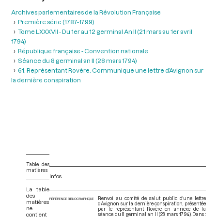
Archives parlementaires de la Révolution Française
Première série (1787-1799)
Tome LXXXVII - Du 1er au 12 germinal An II (21 mars au 1er avril
1794)
République française - Convention nationale
Séance du 8 germinal an II (28 mars 1794)
61. Représentant Rovère. Communique une lettre d’Avignon sur
la dernière conspiration
Table des
matières
Infos
La table
des
Renvoi au comité de salut public d'une lettre
RÉFÉRENCE BIBLIOGRAPHIQUE
matières
d’Avignon sur la dernière conspiration, présentée
ne
par le représentant Rovère, en annexe de la
contient
séance du 8 germinal an II (28 mars 1794). Dans :