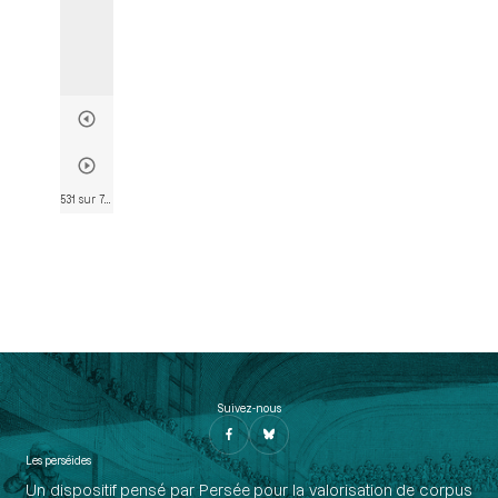
531 sur 763
• Page 530
Suivez-nous
Les perséides
Un dispositif pensé par Persée pour la valorisation de corpus