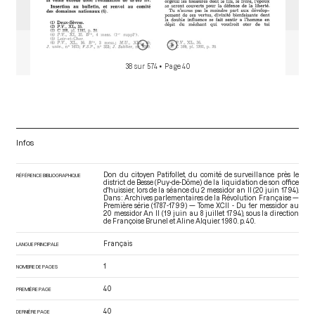
38 sur 574
• Page 40
Infos
Don du citoyen Patifollet, du comité de surveillance près le
RÉFÉRENCE BIBLIOGRAPHIQUE
district de Besse (Puy-de-Dôme) de la liquidation de son office
d'huissier, lors de la séance du 2 messidor an II (20 juin 1794).
Dans : Archives parlementaires de la Révolution Française —
Première série (1787-1799) — Tome XCII - Du 1er messidor au
20 messidor An II (19 juin au 8 juillet 1794)
, sous la direction
de Françoise Brunel et Aline Alquier. 1980. p. 40.
Français
LANGUE PRINCIPALE
1
NOMBRE DE PAGES
40
PREMIÈRE PAGE
40
DERNIÈRE PAGE