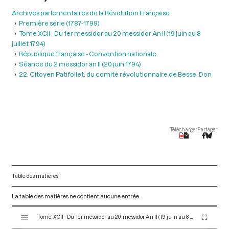
Archives parlementaires de la Révolution Française
Première série (1787-1799)
Tome XCII - Du 1er messidor au 20 messidor An II (19 juin au 8
juillet 1794)
République française - Convention nationale
Séance du 2 messidor an II (20 juin 1794)
22. Citoyen Patifollet, du comité révolutionnaire de Besse. Don
Télécharger
Partager
Table des matières
La table des matières ne contient aucune entrée.
V
Tome XCII - Du 1er messidor au 20 messidor An II (19 juin au 8 juillet 1794)
i