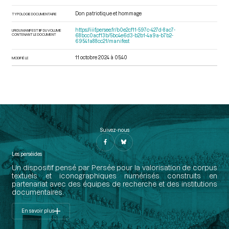
Don patriotique et hommage
TYPOLOGIE DOCUMENTAIRE
https://iiif.persee.fr/b0e2cf11-597c-427d-8ac7-
URI DU MANIFEST IIIF DU VOLUME
CONTENANT LE DOCUMENT
68bcc0acf13b/5bc4e6d3-b2b1-4a9a-b7b2-
69541a88cc21/manifest
11 octobre 2024 à 05:40
MODIFIÉ LE
Suivez-nous
Les perséides
Un dispositif pensé par Persée pour la valorisation de corpus
textuels et iconographiques numérisés construits en
partenariat avec des équipes de recherche et des institutions
documentaires.
En savoir plus