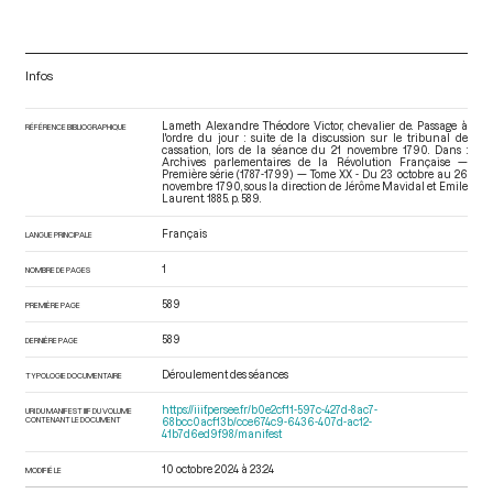
Infos
Lameth Alexandre Théodore Victor, chevalier de. Passage à
RÉFÉRENCE BIBLIOGRAPHIQUE
l'ordre du jour : suite de la discussion sur le tribunal de
cassation, lors de la séance du 21 novembre 1790. Dans :
Archives parlementaires de la Révolution Française —
Première série (1787-1799) — Tome XX - Du 23 octobre au 26
novembre 1790
, sous la direction de Jérôme Mavidal et Emile
Laurent. 1885. p. 589.
Français
LANGUE PRINCIPALE
1
NOMBRE DE PAGES
589
PREMIÈRE PAGE
589
DERNIÈRE PAGE
Déroulement des séances
TYPOLOGIE DOCUMENTAIRE
https://iiif.persee.fr/b0e2cf11-597c-427d-8ac7-
URI DU MANIFEST IIIF DU VOLUME
CONTENANT LE DOCUMENT
68bcc0acf13b/cce674c9-6436-407d-ac12-
41b7d6ed9f98/manifest
10 octobre 2024 à 23:24
MODIFIÉ LE