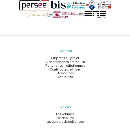
Menu
du
pied
À propos
de
page
Objectifs du projet
Orientations scientifiques
Partenaires institutionnels
Contributeurs-trices
Ressources
Actualités
Explorer
Les volumes
Les députés
Les cahiers de doléances