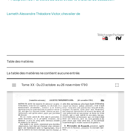
Lameth Alexandre Théodore Victor, chevalier de
Télécharger
Partager
Table des matières
La table des matières ne contient aucune entrée.
V
Tome XX - Du 23 octobre au 26 novembre 1790
i
s
u
a
l
i
s
e