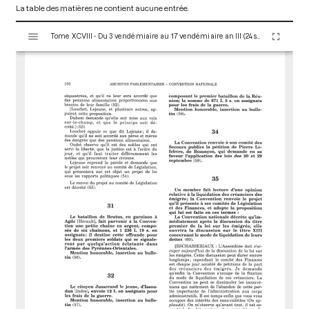
La table des matières ne contient aucune entrée.
V
Tome XCVIII - Du 3 vendémiaire au 17 vendémiaire an III (24 septembre au 8 octobre 1794)
i
s
u
a
l
i
s
e
u
r
M
i
r
a
d
o
r