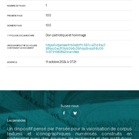
1
NOMBRE DE PAGES
100
PREMIÈRE PAGE
100
DERNIÈRE PAGE
Don patriotique et hommage
TYPOLOGIE DOCUMENTAIRE
https://iiif.persee.fr/b0e2cf11-597c-427d-8ac7-
URI DU MANIFEST IIIF DU VOLUME
CONTENANT LE DOCUMENT
68bcc0acf13b/40b6c3bf-44db-4c4f-8c06-
7c9791982fd2/manifest
11 octobre 2024 à 07:21
MODIFIÉ LE
Suivez-nous
Les perséides
Un dispositif pensé par Persée pour la valorisation de corpus
textuels et iconographiques numérisés construits en
partenariat avec des équipes de recherche et des institutions