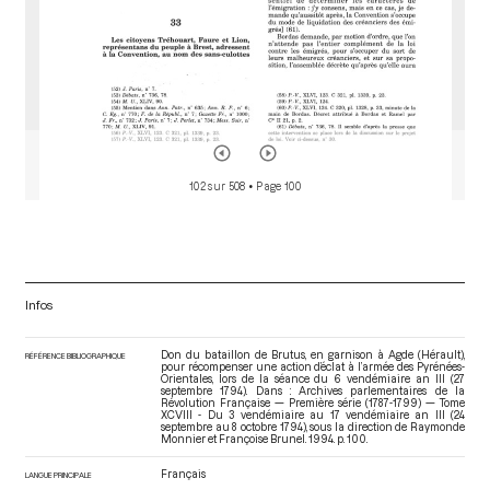
102 sur 508
• Page 100
Infos
Don du bataillon de Brutus, en garnison à Agde (Hérault),
RÉFÉRENCE BIBLIOGRAPHIQUE
pour récompenser une action d’éclat à l’armée des Pyrénées-
Orientales, lors de la séance du 6 vendémiaire an III (27
septembre 1794). Dans : Archives parlementaires de la
Révolution Française — Première série (1787-1799) — Tome
XCVIII - Du 3 vendémiaire au 17 vendémiaire an III (24
septembre au 8 octobre 1794)
, sous la direction de Raymonde
Monnier et Françoise Brunel. 1994. p. 100.
Français
LANGUE PRINCIPALE