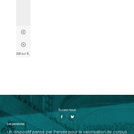
248 sur 802
• Page 236
Suivez-nous
Les perséides
Un dispositif pensé par Persée pour la valorisation de corpus