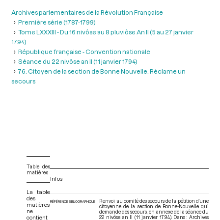
Archives parlementaires de la Révolution Française
Première série (1787-1799)
Tome LXXXIII - Du 16 nivôse au 8 pluviôse An II (5 au 27 janvier
1794)
République française - Convention nationale
Séance du 22 nivôse an II (11 janvier 1794)
76. Citoyen de la section de Bonne Nouvelle. Réclame un
secours
Table des
matières
Infos
La table
des
Renvoi au comité des secours de la pétition d'une
RÉFÉRENCE BIBLIOGRAPHIQUE
matières
citoyenne de la section de Bonne-Nouvelle qui
ne
demande des secours, en annexe de la séance du
contient
22 nivôse an II (11 janvier 1794). Dans : Archives