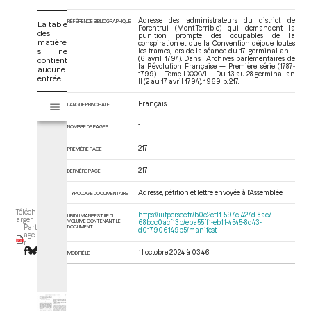
Adresse des administrateurs du district de
RÉFÉRENCE BIBLIOGRAPHIQUE
La table
Porentrui (Mont-Terrible) qui demandent la
des
punition prompte des coupables de la
matière
conspiration et que la Convention déjoue toutes
s ne
les trames, lors de la séance du 17 germinal an II
(6 avril 1794). Dans : Archives parlementaires de
contient
la Révolution Française — Première série (1787-
aucune
1799) — Tome LXXXVIII - Du 13 au 28 germinal an
entrée.
II (2 au 17 avril 1794)
. 1969. p. 217.
V
Français
LANGUE PRINCIPALE
Tome LXXXVIII - Du 13 au 28 germinal an II (2 au 17 avril 1794)
i
s
1
NOMBRE DE PAGES
u
a
217
PREMIÈRE PAGE
l
217
DERNIÈRE PAGE
i
s
Adresse, pétition et lettre envoyée à l’Assemblée
TYPOLOGIE DOCUMENTAIRE
e
Téléch
u
https://iiif.persee.fr/b0e2cf11-597c-427d-8ac7-
URI DU MANIFEST IIIF DU
arger
VOLUME CONTENANT LE
68bcc0acf13b/eba55ff1-eb11-4545-8d43-
r
DOCUMENT
Part
d017906149b5/manifest
age
M
r
11 octobre 2024 à 03:46
i
MODIFIÉ LE
r
a
d
o