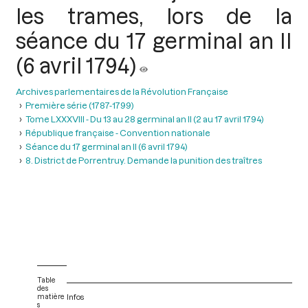
les trames, lors de la
séance du 17 germinal an II
(6 avril 1794)
Archives parlementaires de la Révolution Française
Première série (1787-1799)
Tome LXXXVIII - Du 13 au 28 germinal an II (2 au 17 avril 1794)
République française - Convention nationale
Séance du 17 germinal an II (6 avril 1794)
8. District de Porrentruy. Demande la punition des traîtres
Table
des
matière
Infos
s