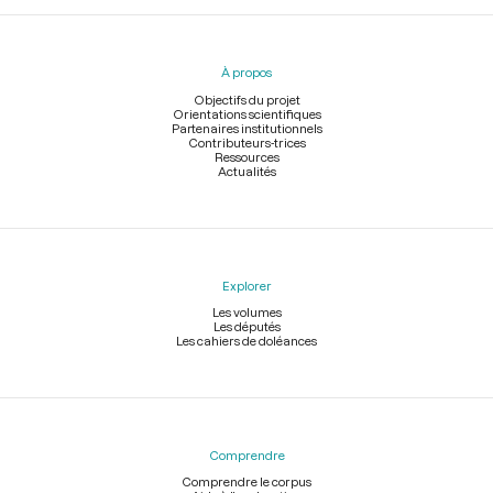
Menu
du
pied
À propos
de
page
Objectifs du projet
Orientations scientifiques
Partenaires institutionnels
Contributeurs-trices
Ressources
Actualités
Explorer
Les volumes
Les députés
Les cahiers de doléances
Comprendre
Comprendre le corpus