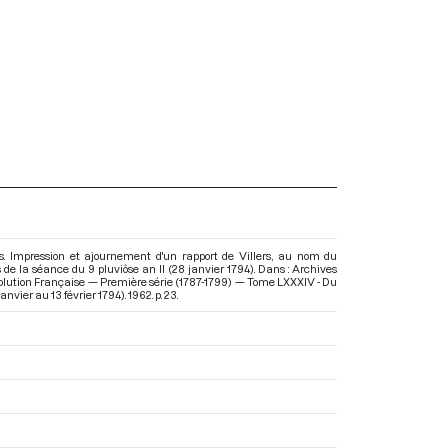
rs. Impression et ajournement d'un rapport de Villers, au nom du
de la séance du 9 pluviôse an II (28 janvier 1794). Dans : Archives
olution Française — Première série (1787-1799) — Tome LXXXIV - Du
janvier au 13 février 1794)
. 1962. p. 23.