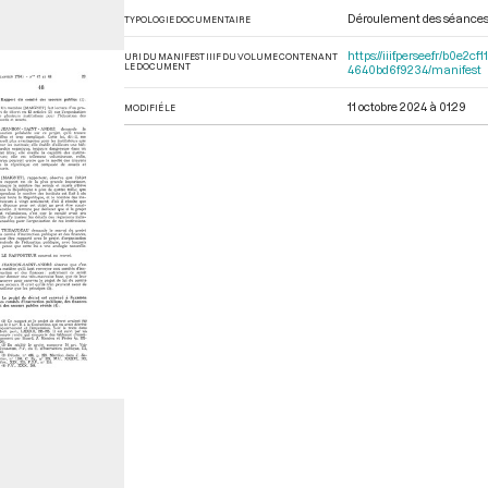
Déroulement des séance
TYPOLOGIE DOCUMENTAIRE
https://iiif.persee.fr/b0
URI DU MANIFEST IIIF DU VOLUME CONTENANT
LE DOCUMENT
4640bd6f9234/manifest
11 octobre 2024 à 01:29
MODIFIÉ LE