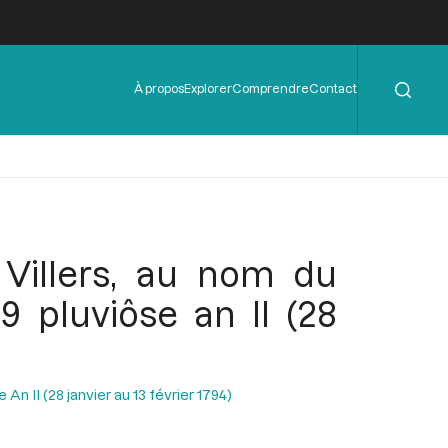
Rechercher
Menu
À propos
Explorer
Comprendre
Contact
de
l'en-
tête
 Villers, au nom du
 pluviôse an II (28
n II (28 janvier au 13 février 1794)