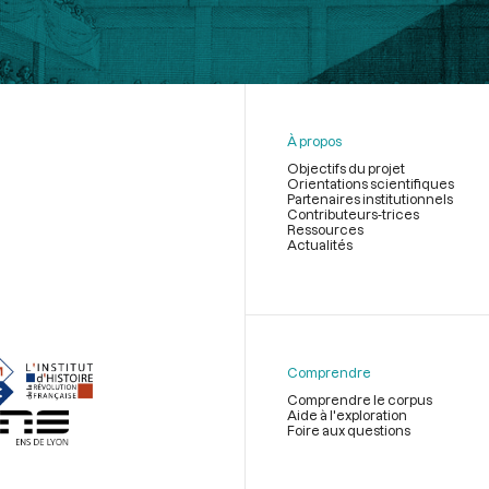
À propos
Objectifs du projet
Orientations scientifiques
Partenaires institutionnels
Contributeurs-trices
Ressources
Actualités
Menu
du
pied
de
Comprendre
page
Comprendre le corpus
Aide à l'exploration
Foire aux questions