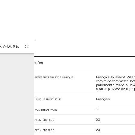
Tome LXXXIV - Du 9 au 25 pluviôse An II (28 janvier au 13 février 1794)
Infos
François Toussaint Ville
RÉFÉRENCE BIBLIOGRAPHIQUE
comité de commerce, lors 
parlementaires de la Rév
9 au 25 pluviôse An II (28 
Français
LANGUE PRINCIPALE
1
NOMBRE DE PAGES
23
PREMIÈRE PAGE
23
DERNIÈRE PAGE