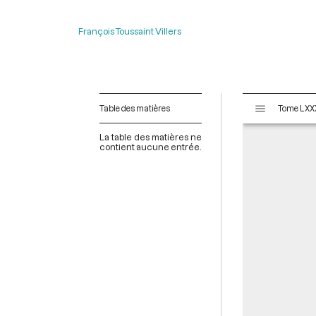
François Toussaint Villers
V
Table des matières
i
s
La table des matières ne
u
contient aucune entrée.
a
l
i
s
e
u
r
M
i
r
a