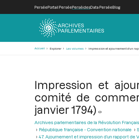
Persée
Portail Persée
Perséides
Data Persée
Blog
ARCHIVES
PARLEMENTAIRES
Fil
Accueil
Explorer
Les volumes
Impression et ajournement d'un rappo
d'Ariane
Impression et ajou
comité de commerce
janvier 1794)
Archives parlementaires de la Révolution Françai
République française - Convention nationale
S
47. Ajournement et impression d’un rapport de