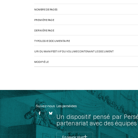
NOMBRE DE PAGES
PREMIÈRE PAGE
DERNIÈRE PAGE
TYPOLOGIE DOCUMENTAIRE
URI DU MANIFEST IIIF DU VOLUME CONTENANT LE DOCUMENT
MODIFIÉ LE
Suivez-nous
Les perséides
Un dispositif pensé par Pers
partenariat avec des équipes 
En savoir plus