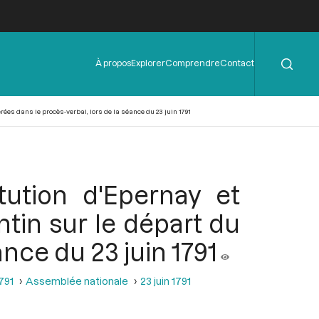
Rechercher
Menu
À propos
Explorer
Comprendre
Contact
de
l'en-
tête
rées dans le procès-verbal, lors de la séance du 23 juin 1791
tution d'Epernay et
tin sur le départ du
ance du 23 juin 1791
1791
Assemblée nationale
23 juin 1791