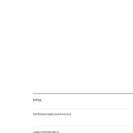
Infos
RÉFÉRENCE BIBLIOGRAPHIQUE
LANGUE PRINCIPALE