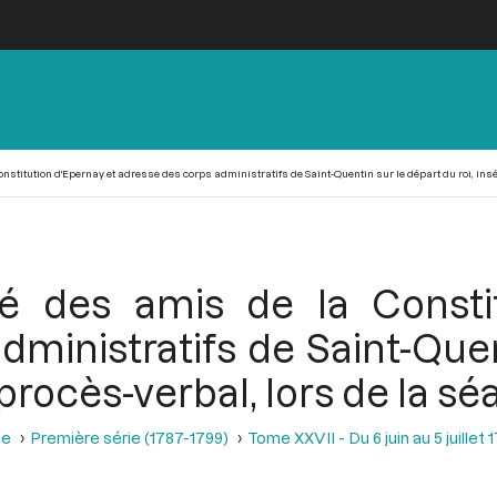
onstitution d'Epernay et adresse des corps administratifs de Saint-Quentin sur le départ du roi, insé
té des amis de la Consti
dministratifs de Saint-Quen
 procès-verbal, lors de la sé
se
Première série (1787-1799)
Tome XXVII - Du 6 juin au 5 juillet 
s