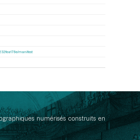
ea232fea178e/manifest
onographiques numérisés construits en