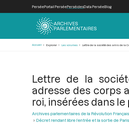
Persée
Portail Persée
Perséides
Data Persée
Blog
ARCHIVES
PARLEMENTAIRES
Fil
Accueil
Explorer
Les volumes
Lettre de la société des amis de la C
d'Ariane
Lettre de la socié
adresse des corps a
roi, insérées dans le
Archives parlementaires de la Révolution Françai
Décret rendant libre l’entrée et la sortie de Pari