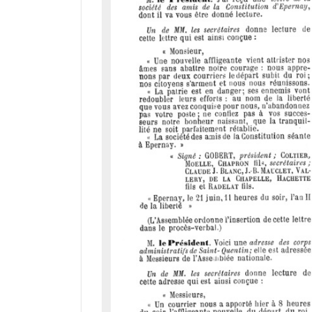
d
o
r