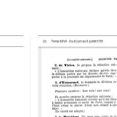
V
Tome XXVII - Du 6 juin au 5 juillet 1791
i
s
u
a
l
i
s
e
u
r
M
i
r
a