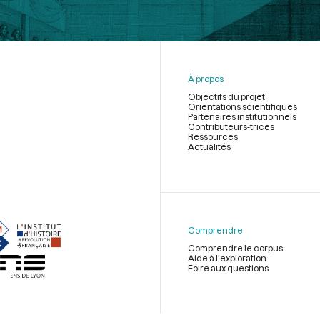
À propos
Objectifs du projet
Orientations scientifiques
Partenaires institutionnels
Contributeurs-trices
Ressources
Actualités
Menu
du
pied
de
Comprendre
page
Comprendre le corpus
Aide à l'exploration
Foire aux questions