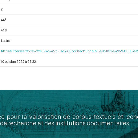
2
445
446
Lettre
https://iiif.persee.fr/b0e2cf11-597c-427d-8ac7-68bcc0acf13b/1b623e4b-839e-4959-8835-
10 octobre 2024 à 23:32
ée pour la valorisation de corpus textuels et ic
de recherche et des institutions documentaires.