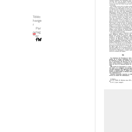
Téléc
harge
r
Par
tag
er