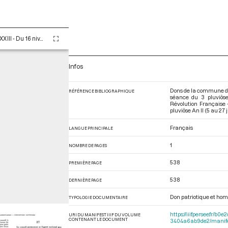
Tome LXXXIII - Du 16 nivôse au 8 pluviôse An II (5 au 27 janvier 1794)
Infos
Dons de la commune de 
RÉFÉRENCE BIBLIOGRAPHIQUE
séance du 3 pluviôse
Révolution Française 
pluviôse An II (5 au 27 
Français
LANGUE PRINCIPALE
1
NOMBRE DE PAGES
538
PREMIÈRE PAGE
538
DERNIÈRE PAGE
Don patriotique et h
TYPOLOGIE DOCUMENTAIRE
https://iiif.persee.fr
URI DU MANIFEST IIIF DU VOLUME
CONTENANT LE DOCUMENT
3404a6ab9de2/manif