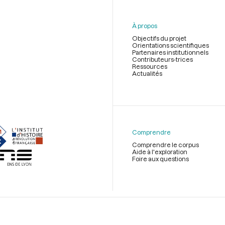
À propos
Objectifs du projet
Orientations scientifiques
Partenaires institutionnels
Contributeurs-trices
Ressources
Actualités
Menu
du
pied
de
Comprendre
page
Comprendre le corpus
Aide à l'exploration
Foire aux questions