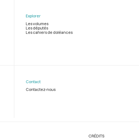
Explorer
Les volumes
Les députés
Les cahiers de doléances
Contact
Contactez-nous
CRÉDITS