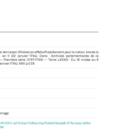
Vernaison (Rhône) en effets d'habillement pour la nation, lors de la
 an II (22 janvier 1794). Dans : Archives parlementaires de la
— Première série (1787-1799) — Tome LXXXIII - Du 16 nivôse au 8
janvier 1794)
. 1961. p. 538.
ommage
/b0e2cf11-597c-427d-8ac7-68bcc0acf13b/d3944ed5-671e-4a4c-b964-
est