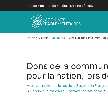
Persée
Portail Persée
Perséides
Data Persée
Blog
ARCHIVES
PARLEMENTAIRES
Fil
Accueil
Explorer
Les volumes
Dons de la commune de Vernaison (Rhôn
d'Ariane
Dons de la commune
pour la nation, lors d
Archives parlementaires de la Révolution Françai
République française - Convention nationale
S