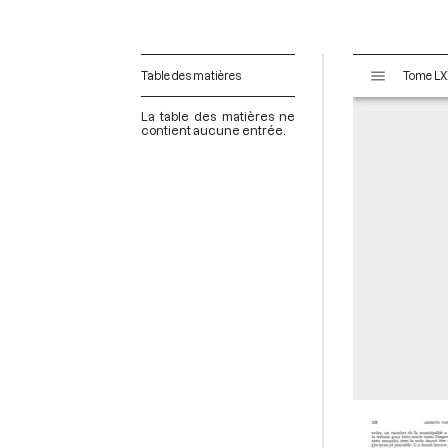
V
Table des matières
i
s
La table des matières ne
u
contient aucune entrée.
a
l
i
s
e
u
r
M
i
r
a
d
o
r