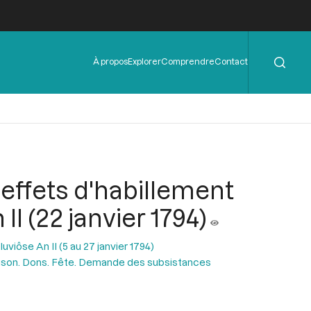
Rechercher
Menu
À propos
Explorer
Comprendre
Contact
de
l'en-
tête
ffets d'habillement
II (22 janvier 1794)
uviôse An II (5 au 27 janvier 1794)
son. Dons. Fête. Demande des subsistances