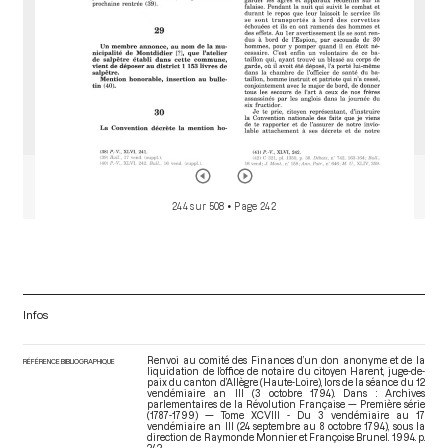
244 sur 508
• Page 242
Infos
Renvoi au comité des Finances d’un don anonyme et de la
RÉFÉRENCE BIBLIOGRAPHIQUE
liquidation de l’office de notaire du citoyen Harent, juge-de-
paix du canton d’Allègre (Haute-Loire), lors de la séance du 12
vendémiaire an III (3 octobre 1794). Dans : Archives
parlementaires de la Révolution Française — Première série
(1787-1799) — Tome XCVIII - Du 3 vendémiaire au 17
vendémiaire an III (24 septembre au 8 octobre 1794)
, sous la
direction de Raymonde Monnier et Françoise Brunel. 1994. p.