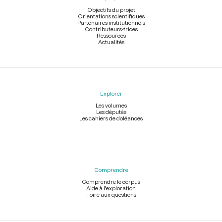
page
Objectifs du projet
Orientations scientifiques
Partenaires institutionnels
Contributeurs-trices
Ressources
Actualités
Explorer
Les volumes
Les députés
Les cahiers de doléances
Comprendre
Comprendre le corpus
Aide à l'exploration
Foire aux questions