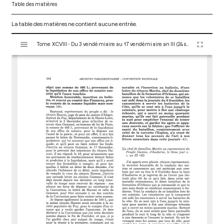
Table des matières
La table des matières ne contient aucune entrée.
V
Tome XCVIII - Du 3 vendémiaire au 17 vendémiaire an III (24 septembre au 8 octobre 1794)
i
s
u
a
l
i
s
e
u
r
M
i
r
a
d
o
r