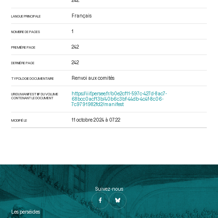
242.
Français
LANGUE PRINCIPALE
1
NOMBRE DE PAGES
242
PREMIÈRE PAGE
242
DERNIÈRE PAGE
Renvoi aux comités
TYPOLOGIE DOCUMENTAIRE
https://iiif.persee.fr/b0e2cf11-597c-427d-8ac7-
URI DU MANIFEST IIIF DU VOLUME
CONTENANT LE DOCUMENT
68bcc0acf13b/40b6c3bf-44db-4c4f-8c06-
7c9791982fd2/manifest
11 octobre 2024 à 07:22
MODIFIÉ LE
Suivez-nous
Les perséides