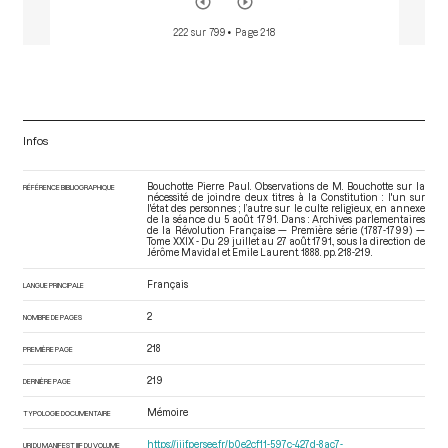
222 sur 799
• Page 218
Infos
Bouchotte Pierre Paul. Observations de M. Bouchotte sur la
RÉFÉRENCE BIBLIOGRAPHIQUE
nécessité de joindre deux titres à la Constitution : l'un sur
l'état des personnes ; l’autre sur le culte religieux, en annexe
de la séance du 5 août 1791. Dans : Archives parlementaires
de la Révolution Française — Première série (1787-1799) —
Tome XXIX - Du 29 juillet au 27 août 1791.
, sous la direction de
Jérôme Mavidal et Emile Laurent. 1888. pp. 218-219.
Français
LANGUE PRINCIPALE
2
NOMBRE DE PAGES
218
PREMIÈRE PAGE
219
DERNIÈRE PAGE
Mémoire
TYPOLOGIE DOCUMENTAIRE
https://iiif.persee.fr/b0e2cf11-597c-427d-8ac7-
URI DU MANIFEST IIIF DU VOLUME