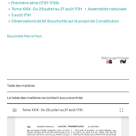
Première série (1787-1799)
Tome XXIX - Du 29 juillet au 27 août 1791.
Assemblée nationale
5 août 1791
Observations de M. Bouchotte sur le projet de Constitution
Bouchotte Pierre Paul
Télécharger
Partager
Table des matières
La table des matières ne contient aucune entrée.
V
Tome XXIX - Du 29 juillet au 27 août 1791.
i
s
u
a
l