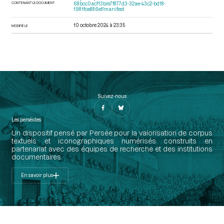
CONTENANT LE DOCUMENT
68bcc0acf13b/e7f877d3-32ae-43c2-bd18-
1981fce886ef/manifest
10 octobre 2024 à 23:35
MODIFIÉ LE
Suivez-nous
Les perséides
Un dispositif pensé par Persée pour la valorisation de corpus
textuels et iconographiques numérisés construits en
partenariat avec des équipes de recherche et des institutions
documentaires.
En savoir plus