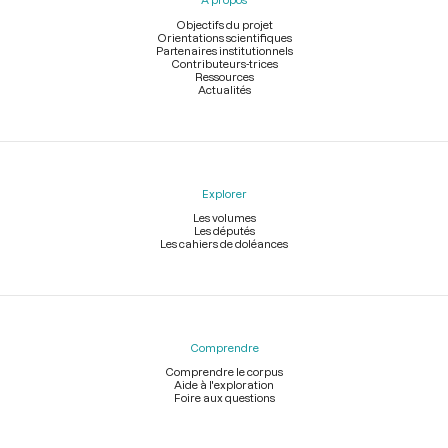
de
page
Objectifs du projet
Orientations scientifiques
Partenaires institutionnels
Contributeurs-trices
Ressources
Actualités
Explorer
Les volumes
Les députés
Les cahiers de doléances
Comprendre
Comprendre le corpus
Aide à l'exploration
Foire aux questions