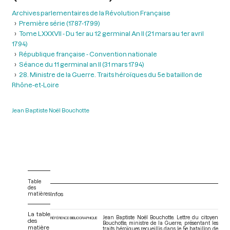
Archives parlementaires de la Révolution Française
Première série (1787-1799)
Tome LXXXVII - Du 1er au 12 germinal An II (21 mars au 1er avril
1794)
République française - Convention nationale
Séance du 11 germinal an II (31 mars 1794)
28. Ministre de la Guerre. Traits héroïques du 5e bataillon de
Rhône-et-Loire
Jean Baptiste Noël Bouchotte
Table
des
matières
Infos
La table
Jean Baptiste Noël Bouchotte. Lettre du citoyen
RÉFÉRENCE BIBLIOGRAPHIQUE
des
Bouchotte, ministre de la Guerre, présentant les
matière
traits héroïques recueillis dans le 5e bataillon de