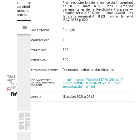
s ne
Rhône-et-Loire, lors de la séance du 11 germinal
contient
an II (31 mars 1794). Dans : Archives
parlementaires de la Révolution Française —
aucune
Première série (1787-1799) — Tome LXXXVII - Du
entrée.
1er au 12 germinal An II (21 mars au 1er avril
1794)
. 1968. p. 620.
V
Tome LXXXVII - Du 1er au 12 germinal An II (21 mars au 1er avril 1794)
i
Français
LANGUE PRINCIPALE
s
1
u
NOMBRE DE PAGES
a
620
PREMIÈRE PAGE
l
i
620
DERNIÈRE PAGE
s
e
Discours et production des ministres
TYPOLOGIE DOCUMENTAIRE
u
Téléch
https://iiif.persee.fr/b0e2cf11-597c-427d-8ac7-
arger
URI DU MANIFEST IIIF DU
r
VOLUME CONTENANT LE
68bcc0acf13b/31eb2316-21c4-4506-b3cf-
Part
DOCUMENT
4eba41baccfe/manifest
age
M
r
i
11 octobre 2024 à 03:42
MODIFIÉ LE
r
a
d
o
r