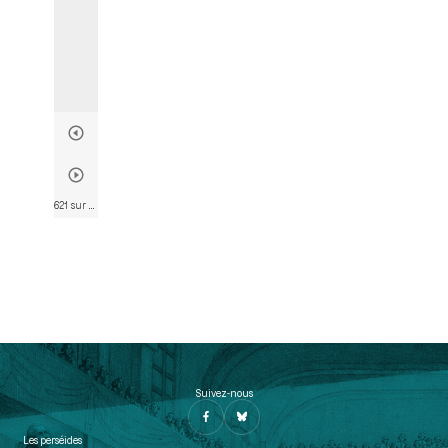
621 sur 763
• Page 620
Suivez-nous
Les perséides