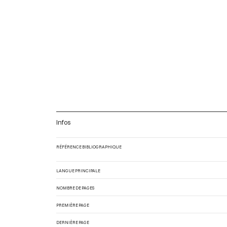
Infos
RÉFÉRENCE BIBLIOGRAPHIQUE
LANGUE PRINCIPALE
NOMBRE DE PAGES
PREMIÈRE PAGE
DERNIÈRE PAGE