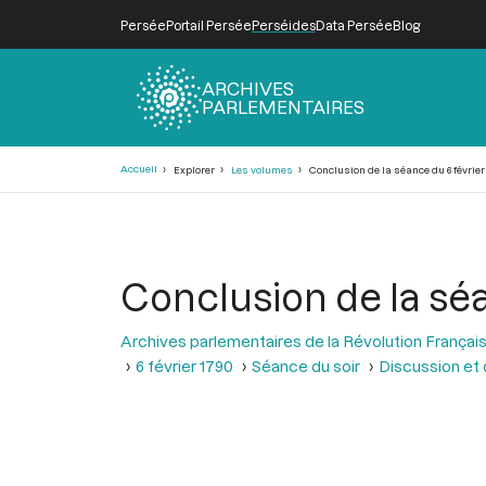
Persée
Portail Persée
Perséides
Data Persée
Blog
ARCHIVES
PARLEMENTAIRES
Fil
Accueil
Explorer
Les volumes
Conclusion de la séance du 6 février 
d'Ariane
Conclusion de la séa
Archives parlementaires de la Révolution Françai
6 février 1790
Séance du soir
Discussion et