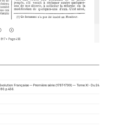
 817
• Page 456
Révolution Française — Première série (1787-1799) — Tome XI - Du 24
0. p. 456.