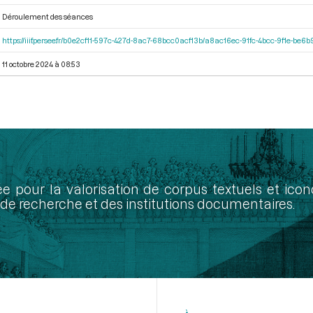
Déroulement des séances
https://iiif.persee.fr/b0e2cf11-597c-427d-8ac7-68bcc0acf13b/a8ac16ec-91fc-4bcc-9f1e-be
11 octobre 2024 à 08:53
ée pour la valorisation de corpus textuels et ic
de recherche et des institutions documentaires.