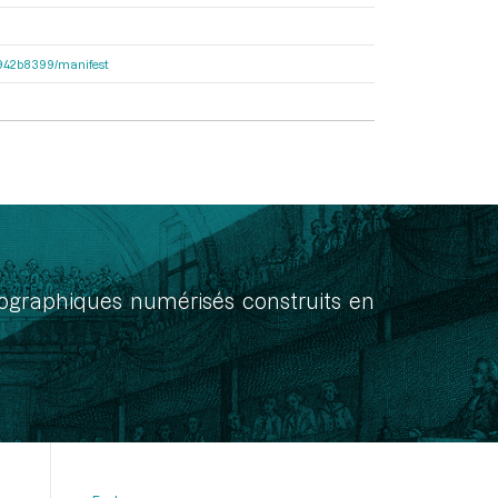
6b942b8399/manifest
onographiques numérisés construits en