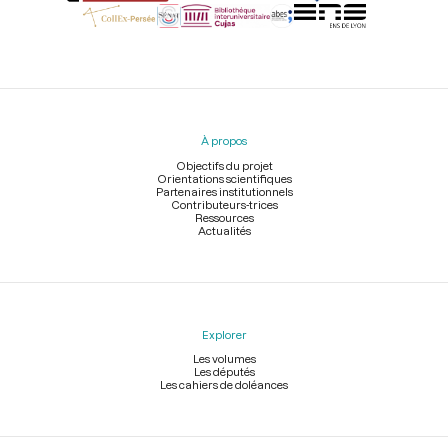
Menu
du
pied
À propos
de
page
Objectifs du projet
Orientations scientifiques
Partenaires institutionnels
Contributeurs-trices
Ressources
Actualités
Explorer
Les volumes
Les députés
Les cahiers de doléances