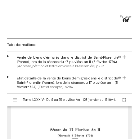
Partager
Table des matières
Vente de biens d'émigrés dans le district de Saint-Florentin
(Yonne), lors de la séance du 17 pluviôse an II (5 février 1794)
[Adresse, pétition et lettre envoyée à l’Assemblée]
p.294
État détaillé de la vente de biens d'émigrés dans le district de
Saint-Florentin (Yonne), lors de la séance du 17 pluviôse an II (5
février 1794)
[État et compte]
p.294
V
Tome LXXXIV - Du 9 au 25 pluviôse An II (28 janvier au 13 février 1794)
i
s
u
a
l
i
s