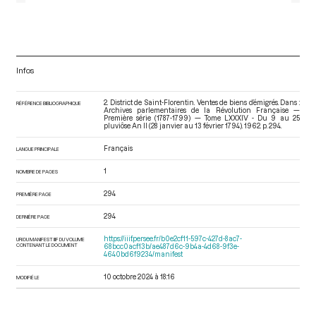
Infos
2. District de Saint-Florentin. Ventes de biens d’émigrés. Dans :
RÉFÉRENCE BIBLIOGRAPHIQUE
Archives parlementaires de la Révolution Française —
Première série (1787-1799) — Tome LXXXIV - Du 9 au 25
pluviôse An II (28 janvier au 13 février 1794)
. 1962. p. 294.
Français
LANGUE PRINCIPALE
1
NOMBRE DE PAGES
294
PREMIÈRE PAGE
294
DERNIÈRE PAGE
https://iiif.persee.fr/b0e2cf11-597c-427d-8ac7-
URI DU MANIFEST IIIF DU VOLUME
CONTENANT LE DOCUMENT
68bcc0acf13b/ae487d6c-9b4a-4d68-9f3e-
4640bd6f9234/manifest
10 octobre 2024 à 18:16
MODIFIÉ LE