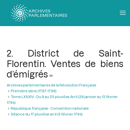
ARCHIVES
PARLEMENTAIRES
Fil
d'Ariane
2. District de Saint-
Florentin. Ventes de biens
d’émigrés
Archives parlementaires de la Révolution Française
Première série (1787-1799)
Tome LXXXIV - Du 9 au 25 pluviôse An II (28 janvier au 13 février
1794)
République française - Convention nationale
Séance du 17 pluviôse an II (5 février 1794)