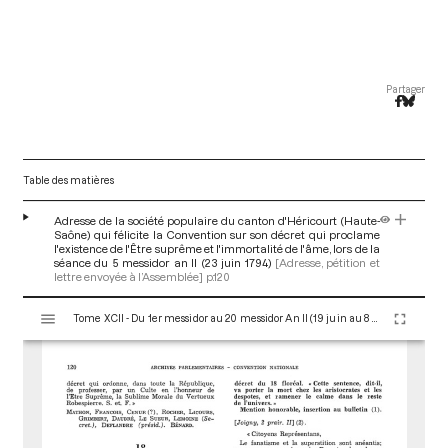
Partager
Table des matières
Adresse de la société populaire du canton d'Héricourt (Haute-
Saône) qui félicite la Convention sur son décret qui proclame
l'existence de l'Être suprême et l'immortalité de l'âme, lors de la
séance du 5 messidor an II (23 juin 1794)
[Adresse, pétition et
lettre envoyée à l’Assemblée]
p.120
V
Tome XCII - Du 1er messidor au 20 messidor An II (19 juin au 8 juillet 1794)
i
s
u
a
l
i
s