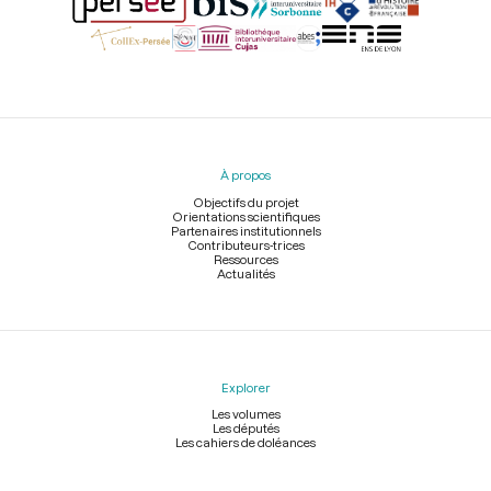
Menu
du
pied
À propos
de
page
Objectifs du projet
Orientations scientifiques
Partenaires institutionnels
Contributeurs-trices
Ressources
Actualités
Explorer
Les volumes
Les députés
Les cahiers de doléances