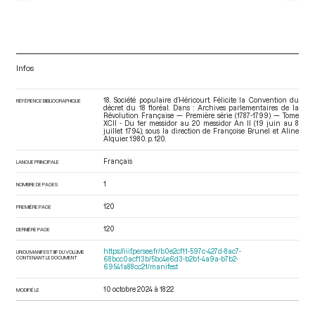
Infos
18. Société populaire d’Héricourt. Félicite la Convention du
RÉFÉRENCE BIBLIOGRAPHIQUE
décret du 18 floréal. Dans : Archives parlementaires de la
Révolution Française — Première série (1787-1799) — Tome
XCII - Du 1er messidor au 20 messidor An II (19 juin au 8
juillet 1794)
, sous la direction de Françoise Brunel et Aline
Alquier. 1980. p. 120.
Français
LANGUE PRINCIPALE
1
NOMBRE DE PAGES
120
PREMIÈRE PAGE
120
DERNIÈRE PAGE
https://iiif.persee.fr/b0e2cf11-597c-427d-8ac7-
URI DU MANIFEST IIIF DU VOLUME
CONTENANT LE DOCUMENT
68bcc0acf13b/5bc4e6d3-b2b1-4a9a-b7b2-
69541a88cc21/manifest
10 octobre 2024 à 18:22
MODIFIÉ LE