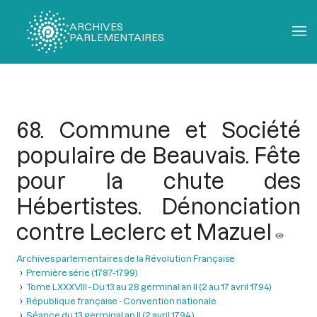
ARCHIVES
PARLEMENTAIRES
Fil
d'Ariane
68. Commune et Société
populaire de Beauvais. Fête
pour la chute des
Hébertistes. Dénonciation
contre Leclerc et Mazuel
Archives parlementaires de la Révolution Française
Première série (1787-1799)
Tome LXXXVIII - Du 13 au 28 germinal an II (2 au 17 avril 1794)
République française - Convention nationale
Séance du 13 germinal an II (2 avril 1794 )