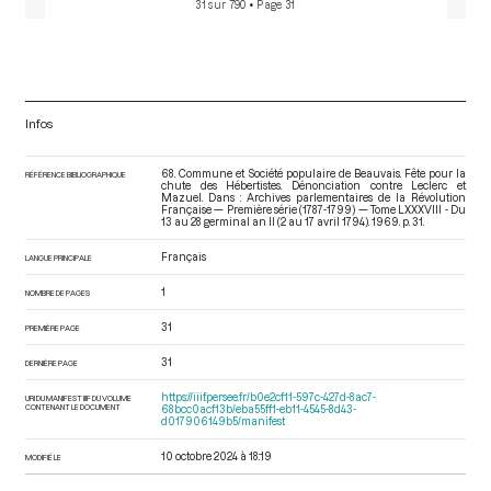
31 sur 790
• Page 31
Infos
68. Commune et Société populaire de Beauvais. Fête pour la
RÉFÉRENCE BIBLIOGRAPHIQUE
chute des Hébertistes. Dénonciation contre Leclerc et
Mazuel. Dans : Archives parlementaires de la Révolution
Française — Première série (1787-1799) — Tome LXXXVIII - Du
13 au 28 germinal an II (2 au 17 avril 1794)
. 1969. p. 31.
Français
LANGUE PRINCIPALE
1
NOMBRE DE PAGES
31
PREMIÈRE PAGE
31
DERNIÈRE PAGE
https://iiif.persee.fr/b0e2cf11-597c-427d-8ac7-
URI DU MANIFEST IIIF DU VOLUME
CONTENANT LE DOCUMENT
68bcc0acf13b/eba55ff1-eb11-4545-8d43-
d017906149b5/manifest
10 octobre 2024 à 18:19
MODIFIÉ LE