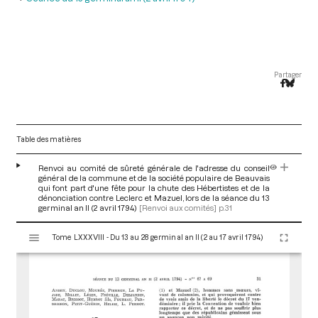
Partager
Table des matières
Renvoi au comité de sûreté générale de l'adresse du conseil
général de la commune et de la société populaire de Beauvais
qui font part d'une fête pour la chute des Hébertistes et de la
dénonciation contre Leclerc et Mazuel, lors de la séance du 13
germinal an II (2 avril 1794)
[Renvoi aux comités]
p.31
V
Tome LXXXVIII - Du 13 au 28 germinal an II (2 au 17 avril 1794)
i
s
u
a
l
i