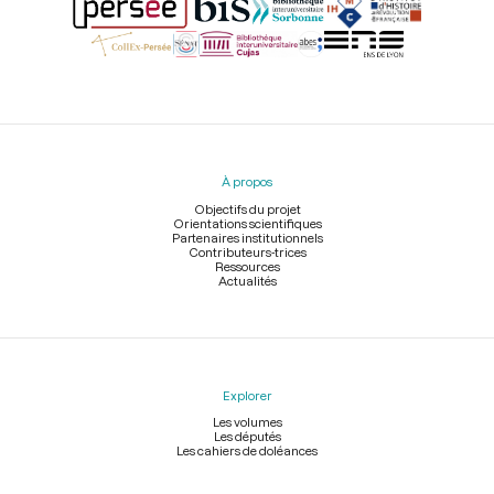
Menu
du
pied
À propos
de
page
Objectifs du projet
Orientations scientifiques
Partenaires institutionnels
Contributeurs-trices
Ressources
Actualités
Explorer
Les volumes
Les députés
Les cahiers de doléances