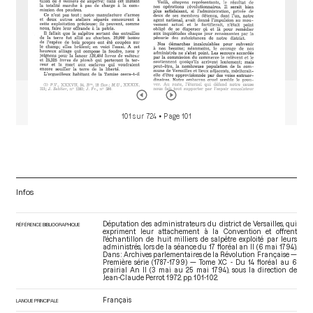
101 sur 724
• Page 101
Infos
Députation des administrateurs du district de Versailles, qui
RÉFÉRENCE BIBLIOGRAPHIQUE
expriment leur attachement à la Convention et offrent
l'échantillon de huit milliers de salpêtre exploité par leurs
administrés, lors de la séance du 17 floréal an II (6 mai 1794).
Dans : Archives parlementaires de la Révolution Française —
Première série (1787-1799) — Tome XC - Du 14 floréal au 6
prairial An II (3 mai au 25 mai 1794)
, sous la direction de
Jean-Claude Perrot. 1972. pp. 101-102.
Français
LANGUE PRINCIPALE