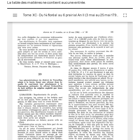
La table des matières ne contient aucune entrée.
V
Tome XC - Du 14 floréal au 6 prairial An II (3 mai au 25 mai 1794)
i
s
u
a
l
i
s
e
u
r
M
i
r
a
d
o
r