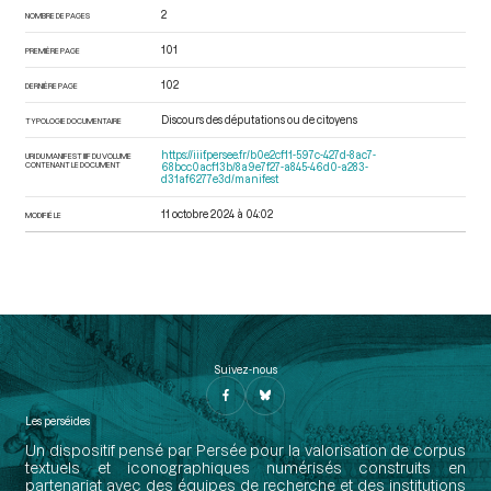
2
NOMBRE DE PAGES
101
PREMIÈRE PAGE
102
DERNIÈRE PAGE
Discours des députations ou de citoyens
TYPOLOGIE DOCUMENTAIRE
https://iiif.persee.fr/b0e2cf11-597c-427d-8ac7-
URI DU MANIFEST IIIF DU VOLUME
CONTENANT LE DOCUMENT
68bcc0acf13b/8a9e7f27-a845-46d0-a283-
d31af6277e3d/manifest
11 octobre 2024 à 04:02
MODIFIÉ LE
Suivez-nous
Les perséides
Un dispositif pensé par Persée pour la valorisation de corpus
textuels et iconographiques numérisés construits en
partenariat avec des équipes de recherche et des institutions