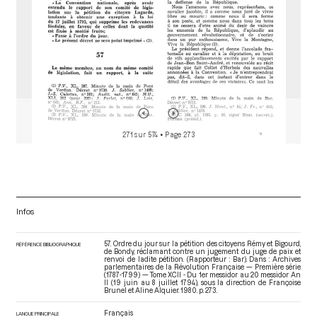
271 sur 574
• Page 273
Infos
57. Ordre du jour sur la pétition des citoyens Rémy et Bigourd,
RÉFÉRENCE BIBLIOGRAPHIQUE
de Bondy, réclamant contre un jugement du juge de paix et
renvoi de ladite pétition. (Rapporteur : Bar). Dans : Archives
parlementaires de la Révolution Française — Première série
(1787-1799) — Tome XCII - Du 1er messidor au 20 messidor An
II (19 juin au 8 juillet 1794)
, sous la direction de Françoise
Brunel et Aline Alquier. 1980. p. 273.
Français
LANGUE PRINCIPALE