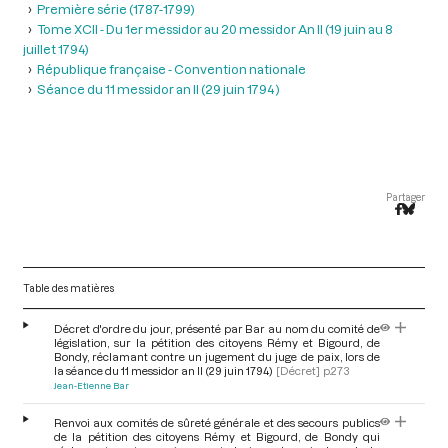
Première série (1787-1799)
Tome XCII - Du 1er messidor au 20 messidor An II (19 juin au 8
juillet 1794)
République française - Convention nationale
Séance du 11 messidor an II (29 juin 1794 )
Partager
Table des matières
Décret d'ordre du jour, présenté par Bar au nom du comité de
législation, sur la pétition des citoyens Rémy et Bigourd, de
Bondy, réclamant contre un jugement du juge de paix, lors de
la séance du 11 messidor an II (29 juin 1794)
[Décret]
p.273
Jean-Etienne Bar
Renvoi aux comités de sûreté générale et des secours publics
de la pétition des citoyens Rémy et Bigourd, de Bondy qui