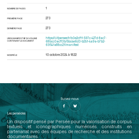
1
NOMBRE DE PAGES
273
PREMIÈRE PAGE
273
DERNIÈRE PAGE
https://iiif.persee.fr/b0e2cf11-597c-427d-8ac7-
URI DU MANIFEST IIIF DU VOLUME
CONTENANT LE DOCUMENT
68bcc0acf13b/5bc4e6d3-b2b1-4a9a-b7b2-
69541a88cc21/manifest
10 octobre 2024 à 18:22
MODIFIÉ LE
Suivez-nous
Les perséides
Un dispositif pensé par Persée pour la valorisation de corpus
textuels et iconographiques numérisés construits en
partenariat avec des équipes de recherche et des institutions
documentaires.