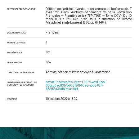
Pétition des artistes inventeurs, en annexe de la séance du 7
RÉFÉRENCE BIBLIOGRAPHIQUE
avril 1791. Dans : Archives parlementaires de la Révolution
Française — Première série (1787-1799) — Tome XXIV - Du 10
mars 1791 au 12 avril 1791
, sous la direction de Jérôme
Mavidal et Emile Laurent. 1886. pp. 641-644.
Français
LANGUE PRINCIPALE
4
NOMBRE DE PAGES
641
PREMIÈRE PAGE
644
DERNIÈRE PAGE
Adresse, pétition et lettre envoyée à l’Assemblée
TYPOLOGIE DOCUMENTAIRE
https://iiif.persee.fr/b0e2cf11-597c-427d-8ac7-
URI DU MANIFEST IIIF DU VOLUME
CONTENANT LE DOCUMENT
68bcc0acf13b/b406191f-53a6-48d6-88ff-
682155a31afc/manifest
10 octobre 2024 à 18:04
MODIFIÉ LE