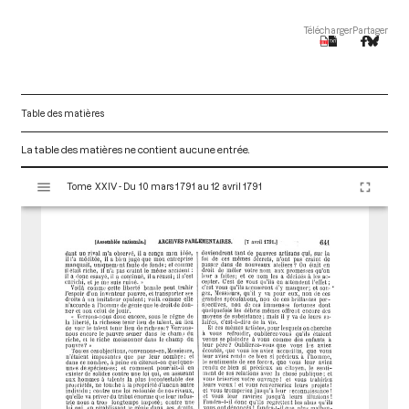
Télécharger
Partager
Table des matières
La table des matières ne contient aucune entrée.
V
Tome XXIV - Du 10 mars 1791 au 12 avril 1791
i
s
u
a
l
i
s
e
u
r
M
i
r