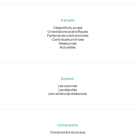
Menu
du
pied
À propos
de
page
Objectifs du projet
Orientations scientifiques
Partenaires institutionnels
Contributeurs-trices
Ressources
Actualités
Explorer
Les volumes
Les députés
Les cahiers de doléances
Comprendre
Comprendre le corpus