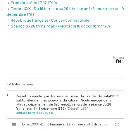
Première série (1787-1799)
Tome LXXXI - Du 16 frimaire au 29 frimaire an II (6 décembre au 19
décembre 1793)
République française - Convention nationale
Séance du 28 frimaire an II (Mercredi 18 décembre 1793)
Partager
Table des matières
Décret, présenté par Barrère au nom du comité de salut
public, étendant les pouvoirs du citoyen Gouly envoyé dans
l'Ain, au département de Saône-et-Loire, lors de la séance du 28
frimaire an II (18 décembre 1793)
[Décret]
p.624
Bertrand Barrère de Vieuzac
V
Tome LXXXI - Du 16 frimaire au 29 frimaire an II (6 décembre au 19 décembre 1793)
i