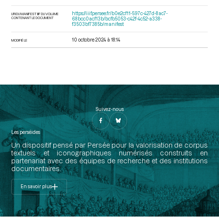
https://iiif.persee.fr/b0e2cf11-597c-427d-8ac7-
URI DU MANIFEST IIIF DU VOLUME
CONTENANT LE DOCUMENT
68bcc0acf13b/bcfb5053-c42f-4c52-a338-
f3503bf7385b/manifest
10 octobre 2024 à 18:14
MODIFIÉ LE
Suivez-nous
Les perséides
Un dispositif pensé par Persée pour la valorisation de corpus
textuels et iconographiques numérisés construits en
partenariat avec des équipes de recherche et des institutions
documentaires.
En savoir plus