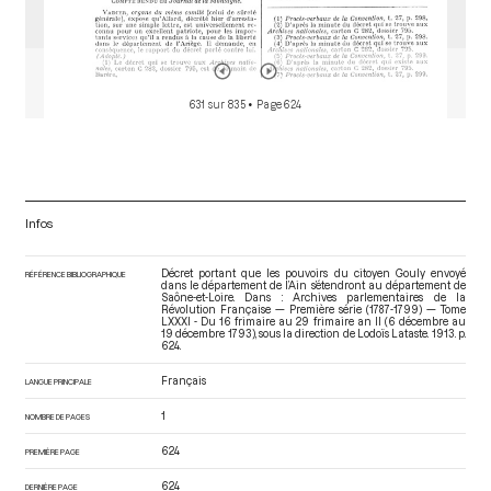
631 sur 835
• Page 624
Infos
Décret portant que les pouvoirs du citoyen Gouly envoyé
RÉFÉRENCE BIBLIOGRAPHIQUE
dans le département de l’Ain s’étendront au département de
Saône-et-Loire. Dans : Archives parlementaires de la
Révolution Française — Première série (1787-1799) — Tome
LXXXI - Du 16 frimaire au 29 frimaire an II (6 décembre au
19 décembre 1793)
, sous la direction de Lodoïs Lataste. 1913. p.
624.
Français
LANGUE PRINCIPALE
1
NOMBRE DE PAGES
624
PREMIÈRE PAGE
624
DERNIÈRE PAGE