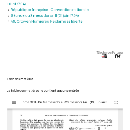
juillet 1794)
République française - Convention nationale
Séance du 3 messidor an II (21 juin 1794)
46. Citoyen Humières. Réclame sa liberté
Télécharger
Partager
Table des matières
La table des matières ne contient aucune entrée.
V
Tome XCII - Du 1er messidor au 20 messidor An II (19 juin au 8 juillet 1794)
i
s
u
a
l