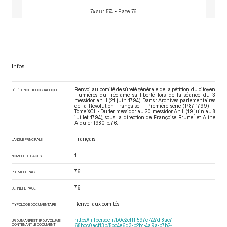
74 sur 574
• Page 76
Infos
Renvoi au comité de sûreté générale de la pétition du citoyen
RÉFÉRENCE BIBLIOGRAPHIQUE
Humières qui réclame sa liberté, lors de la séance du 3
messidor an II (21 juin 1794). Dans : Archives parlementaires
de la Révolution Française — Première série (1787-1799) —
Tome XCII - Du 1er messidor au 20 messidor An II (19 juin au 8
juillet 1794)
, sous la direction de Françoise Brunel et Aline
Alquier. 1980. p. 76.
Français
LANGUE PRINCIPALE
1
NOMBRE DE PAGES
76
PREMIÈRE PAGE
76
DERNIÈRE PAGE
Renvoi aux comités
TYPOLOGIE DOCUMENTAIRE
https://iiif.persee.fr/b0e2cf11-597c-427d-8ac7-
URI DU MANIFEST IIIF DU VOLUME
CONTENANT LE DOCUMENT
68bcc0acf13b/5bc4e6d3-b2b1-4a9a-b7b2-