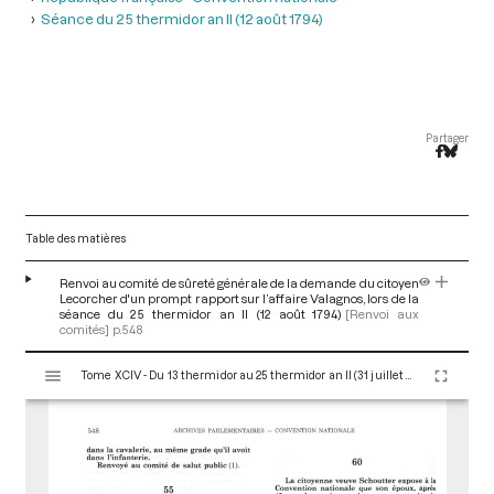
Séance du 25 thermidor an II (12 août 1794)
Partager
Table des matières
Renvoi au comité de sûreté générale de la demande du citoyen
Lecorcher d'un prompt rapport sur l’affaire Valagnos, lors de la
séance du 25 thermidor an II (12 août 1794)
[Renvoi aux
comités]
p.548
V
Tome XCIV - Du 13 thermidor au 25 thermidor an II (31 juillet au 12 août 1794)
i
s
u
a
l
i