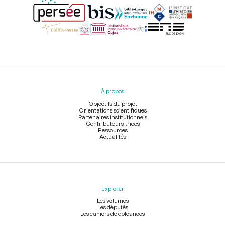
Menu
du
pied
À propos
de
page
Objectifs du projet
Orientations scientifiques
Partenaires institutionnels
Contributeurs-trices
Ressources
Actualités
Explorer
Les volumes
Les députés
Les cahiers de doléances