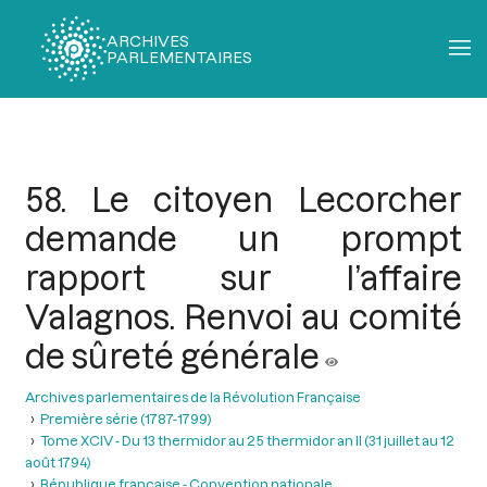
ARCHIVES
PARLEMENTAIRES
Fil
d'Ariane
58. Le citoyen Lecorcher
demande un prompt
rapport sur l’affaire
Valagnos. Renvoi au comité
de sûreté générale
Archives parlementaires de la Révolution Française
Première série (1787-1799)
Tome XCIV - Du 13 thermidor au 25 thermidor an II (31 juillet au 12
août 1794)
République française - Convention nationale