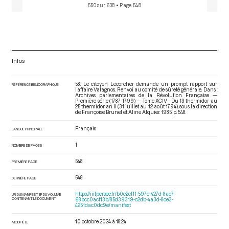
550 sur 638
• Page 548
Infos
58. Le citoyen Lecorcher demande un prompt rapport sur
RÉFÉRENCE BIBLIOGRAPHIQUE
l’affaire Valagnos. Renvoi au comité de sûreté générale. Dans :
Archives parlementaires de la Révolution Française —
Première série (1787-1799) — Tome XCIV - Du 13 thermidor au
25 thermidor an II (31 juillet au 12 août 1794)
, sous la direction
de Françoise Brunel et Aline Alquier. 1985. p. 548.
Français
LANGUE PRINCIPALE
1
NOMBRE DE PAGES
548
PREMIÈRE PAGE
548
DERNIÈRE PAGE
https://iiif.persee.fr/b0e2cf11-597c-427d-8ac7-
URI DU MANIFEST IIIF DU VOLUME
CONTENANT LE DOCUMENT
68bcc0acf13b/85d39319-c2db-4a3d-8ce3-
4251dac0dc9e/manifest
10 octobre 2024 à 18:24
MODIFIÉ LE