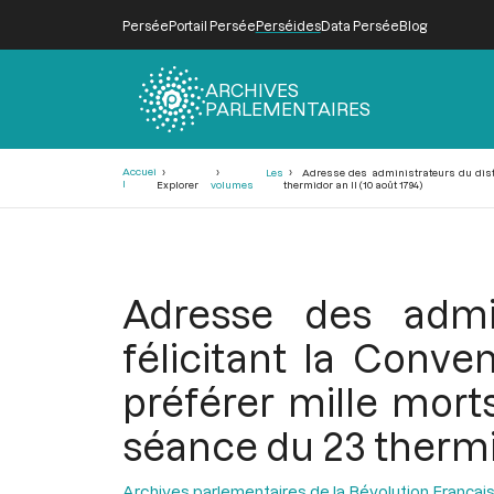
Persée
Portail Persée
Perséides
Data Persée
Blog
ARCHIVES
PARLEMENTAIRES
Fil
Accuei
Les
Adresse des administrateurs du distri
d'Ariane
l
Explorer
volumes
thermidor an II (10 août 1794)
Adresse des admin
félicitant la Conve
préférer mille morts
séance du 23 thermid
Archives parlementaires de la Révolution Françai