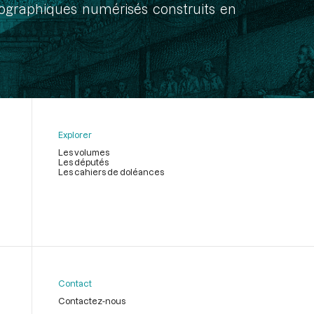
onographiques numérisés construits en
Explorer
Les volumes
Les députés
Les cahiers de doléances
Contact
Contactez-nous