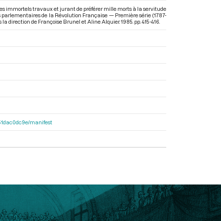
es immortels travaux et jurant de préférer mille morts à la servitude
ves parlementaires de la Révolution Française — Première série (1787-
s la direction de Françoise Brunel et Aline Alquier. 1985. pp. 415-416.
4251dac0dc9e/manifest