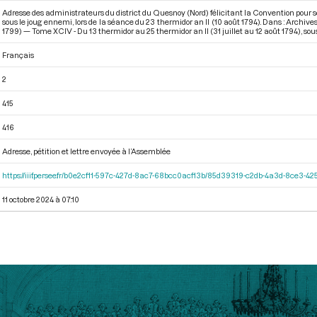
Adresse des administrateurs du district du Quesnoy (Nord) félicitant la Convention pour s
sous le joug ennemi, lors de la séance du 23 thermidor an II (10 août 1794). Dans : Archi
1799) — Tome XCIV - Du 13 thermidor au 25 thermidor an II (31 juillet au 12 août 1794)
, sou
Français
2
415
416
Adresse, pétition et lettre envoyée à l’Assemblée
https://iiif.persee.fr/b0e2cf11-597c-427d-8ac7-68bcc0acf13b/85d39319-c2db-4a3d-8ce3-
11 octobre 2024 à 07:10