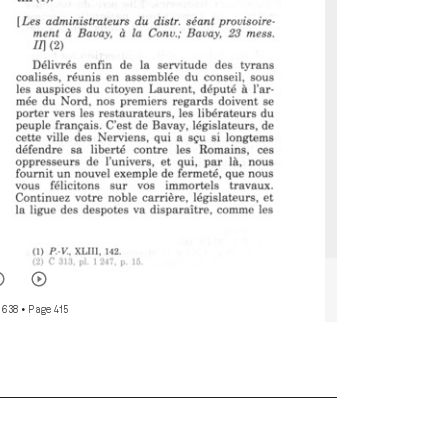
 638
• Page 415