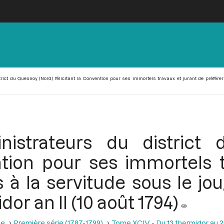
ct du Quesnoy (Nord) félicitant la Convention pour ses immortels travaux et jurant de préférer
istrateurs du district
ntion pour ses immortels 
 à la servitude sous le jo
or an II (10 août 1794)
se
Première série (1787-1799)
Tome XCIV - Du 13 thermidor au 25 t