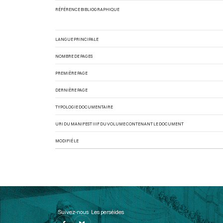
RÉFÉRENCE BIBLIOGRAPHIQUE
LANGUE PRINCIPALE
NOMBRE DE PAGES
PREMIÈRE PAGE
DERNIÈRE PAGE
TYPOLOGIE DOCUMENTAIRE
URI DU MANIFEST IIIF DU VOLUME CONTENANT LE DOCUMENT
MODIFIÉ LE
Suivez-nous
Les perséides