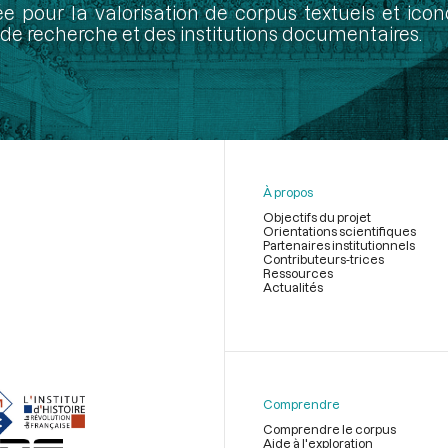
ée pour la valorisation de corpus textuels et ic
de recherche et des institutions documentaires.
À propos
Objectifs du projet
Orientations scientifiques
Partenaires institutionnels
Contributeurs-trices
Ressources
Actualités
Menu
du
pied
de
Comprendre
page
Comprendre le corpus
Aide à l'exploration