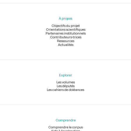
Menu
du
pied
À propos
de
page
Objectifs du projet
Orientations scientifiques
Partenaires institutionnels
Contributeurs-trices
Ressources
Actualités
Explorer
Les volumes
Les députés
Les cahiers de doléances
Comprendre
Comprendre le corpus
Aide à l'exploration