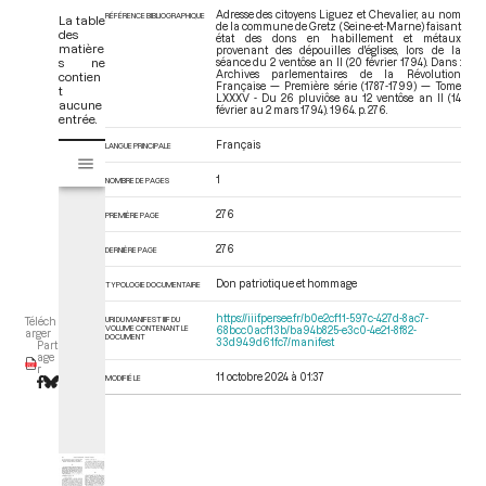
Adresse des citoyens Liguez et Chevalier, au nom
RÉFÉRENCE BIBLIOGRAPHIQUE
La table
de la commune de Gretz (Seine-et-Marne) faisant
des
état des dons en habillement et métaux
matière
provenant des dépouilles d'églises, lors de la
s ne
séance du 2 ventôse an II (20 février 1794). Dans :
Archives parlementaires de la Révolution
contien
Française — Première série (1787-1799) — Tome
t
LXXXV - Du 26 pluviôse au 12 ventôse an II (14
aucune
février au 2 mars 1794)
. 1964. p. 276.
entrée.
Français
V
LANGUE PRINCIPALE
Tome LXXXV - Du 26 pluviôse au 12 ventôse an II (14 février au 2 mars 17
i
1
NOMBRE DE PAGES
s
u
276
PREMIÈRE PAGE
a
l
276
DERNIÈRE PAGE
i
Don patriotique et hommage
TYPOLOGIE DOCUMENTAIRE
s
e
https://iiif.persee.fr/b0e2cf11-597c-427d-8ac7-
URI DU MANIFEST IIIF DU
Téléch
VOLUME CONTENANT LE
68bcc0acf13b/ba94b825-e3c0-4e21-8f82-
u
arger
DOCUMENT
33d949d61fc7/manifest
Part
r
age
r
M
11 octobre 2024 à 01:37
MODIFIÉ LE
i
r
a
d
o