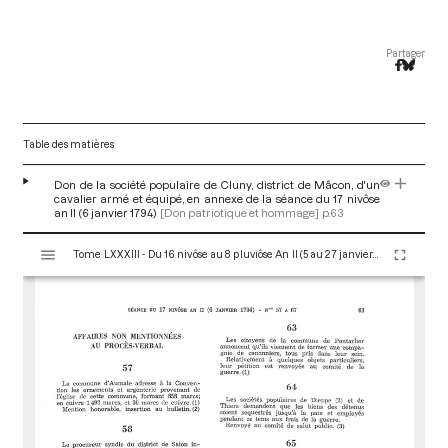
Partager
Table des matières
Don de la société populaire de Cluny, district de Mâcon, d'un
cavalier armé et équipé, en annexe de la séance du 17 nivôse
an II (6 janvier 1794)
[Don patriotique et hommage]
p.63
V
Tome LXXXIII - Du 16 nivôse au 8 pluviôse An II (5 au 27 janvier 1794)
i
s
u
a
l
i
s
e
u
r