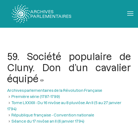
ARCHIVES
PARLEMENTAIRES
Fil
d'Ariane
59. Société populaire de
Cluny. Don d’un cavalier
équipé
Archives parlementaires de la Révolution Française
Première série (1787-1799)
Tome LXXXIII - Du 16 nivôse au 8 pluviôse An II (5 au 27 janvier
1794)
République française - Convention nationale
Séance du 17 nivôse an II (6 janvier 1794)