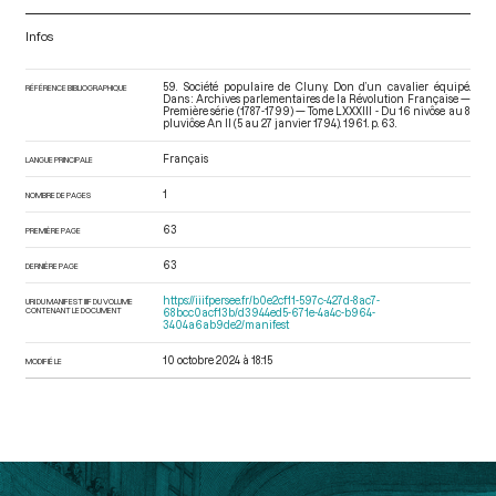
Infos
59. Société populaire de Cluny. Don d’un cavalier équipé.
RÉFÉRENCE BIBLIOGRAPHIQUE
Dans : Archives parlementaires de la Révolution Française —
Première série (1787-1799) — Tome LXXXIII - Du 16 nivôse au 8
pluviôse An II (5 au 27 janvier 1794)
. 1961. p. 63.
Français
LANGUE PRINCIPALE
1
NOMBRE DE PAGES
63
PREMIÈRE PAGE
63
DERNIÈRE PAGE
https://iiif.persee.fr/b0e2cf11-597c-427d-8ac7-
URI DU MANIFEST IIIF DU VOLUME
CONTENANT LE DOCUMENT
68bcc0acf13b/d3944ed5-671e-4a4c-b964-
3404a6ab9de2/manifest
10 octobre 2024 à 18:15
MODIFIÉ LE