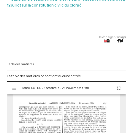
12 juillet sur la constitution civile du clergé
Télécharger
Partager
Table des matières
La table des matières ne contient aucune entrée.
V
Tome XX - Du 23 octobre au 26 novembre 1790
i
s
u
a
l
i
s
e