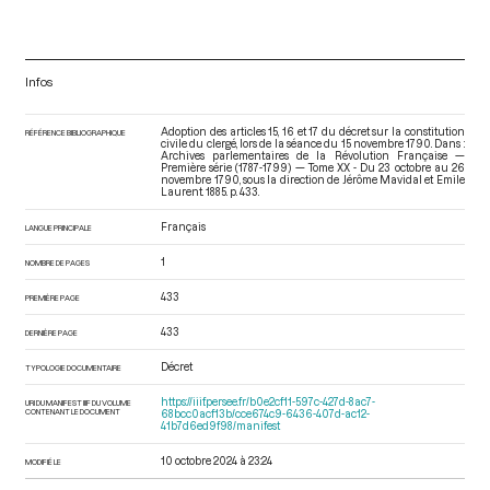
Infos
Adoption des articles 15, 16 et 17 du décret sur la constitution
RÉFÉRENCE BIBLIOGRAPHIQUE
civile du clergé, lors de la séance du 15 novembre 1790. Dans :
Archives parlementaires de la Révolution Française —
Première série (1787-1799) — Tome XX - Du 23 octobre au 26
novembre 1790
, sous la direction de Jérôme Mavidal et Emile
Laurent. 1885. p. 433.
Français
LANGUE PRINCIPALE
1
NOMBRE DE PAGES
433
PREMIÈRE PAGE
433
DERNIÈRE PAGE
Décret
TYPOLOGIE DOCUMENTAIRE
https://iiif.persee.fr/b0e2cf11-597c-427d-8ac7-
URI DU MANIFEST IIIF DU VOLUME
CONTENANT LE DOCUMENT
68bcc0acf13b/cce674c9-6436-407d-ac12-
41b7d6ed9f98/manifest
10 octobre 2024 à 23:24
MODIFIÉ LE