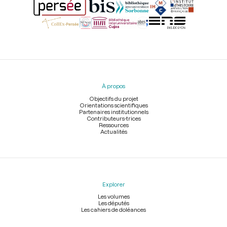
Menu
du
pied
À propos
de
page
Objectifs du projet
Orientations scientifiques
Partenaires institutionnels
Contributeurs-trices
Ressources
Actualités
Explorer
Les volumes
Les députés
Les cahiers de doléances