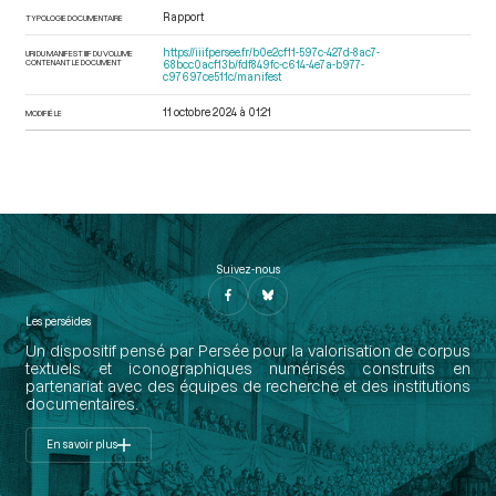
Rapport
TYPOLOGIE DOCUMENTAIRE
https://iiif.persee.fr/b0e2cf11-597c-427d-8ac7-
URI DU MANIFEST IIIF DU VOLUME
CONTENANT LE DOCUMENT
68bcc0acf13b/fdf849fc-c614-4e7a-b977-
c97697ce511c/manifest
11 octobre 2024 à 01:21
MODIFIÉ LE
Suivez-nous
Les perséides
Un dispositif pensé par Persée pour la valorisation de corpus
textuels et iconographiques numérisés construits en
partenariat avec des équipes de recherche et des institutions
documentaires.
En savoir plus