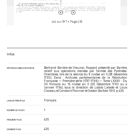
444 sur 817
• Page 435
Infos
Bertrand Barrère de Vieuzac. Rapport, présenté par Barrère,
RÉFÉRENCE BIBLIOGRAPHIQUE
relatif aux opérations menées par l'armée des Pyrénées-
Orientales, lors de la séance du 8 nivôse an II (28 décembre
1793). Dans : Archives parlementaires de la Révolution
Française — Première série (1787-1799) — Tome LXXXII - Du
30 frimaire au 15 nivôse an II (20 Décembre 1793 au 4
Janvier 1794)
, sous la direction de Lodoïs Lataste et Louis
Claveau et Constant Pionnier et Gaston Barbier. 1913. p. 435.
Français
LANGUE PRINCIPALE
1
NOMBRE DE PAGES
435
PREMIÈRE PAGE
435
DERNIÈRE PAGE