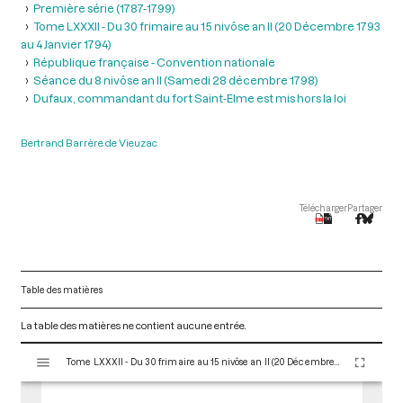
Première série (1787-1799)
Tome LXXXII - Du 30 frimaire au 15 nivôse an II (20 Décembre 1793
au 4 Janvier 1794)
République française - Convention nationale
Séance du 8 nivôse an II (Samedi 28 décembre 1798)
Dufaux, commandant du fort Saint-Elme est mis hors la loi
Bertrand Barrère de Vieuzac
Télécharger
Partager
Table des matières
La table des matières ne contient aucune entrée.
V
Tome LXXXII - Du 30 frimaire au 15 nivôse an II (20 Décembre 1793 au 4 Janvier 1794)
i
s
u