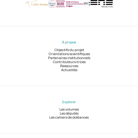
Menu
du
pied
À propos
de
page
Objectifs du projet
Orientations scientifiques
Partenaires institutionnels
Contributeurs-trices
Ressources
Actualités
Explorer
Les volumes
Les députés
Les cahiers de doléances