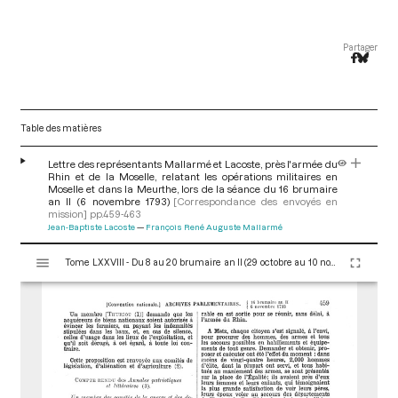
Partager
Table des matières
Lettre des représentants Mallarmé et Lacoste, près l'armée du
Rhin et de la Moselle, relatant les opérations militaires en
Moselle et dans la Meurthe, lors de la séance du 16 brumaire
an II (6 novembre 1793)
[Correspondance des envoyés en
mission]
pp.459-463
Jean-Baptiste Lacoste
François René Auguste Mallarmé
V
Tome LXXVIII - Du 8 au 20 brumaire an II (29 octobre au 10 novembre 1793)
i
s
u
a
l
i
s
e