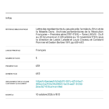
Infos
Lettre des représentants du peuple près l’armée du Rhin et de
RÉFÉRENCE BIBLIOGRAPHIQUE
la Moselle. Dans : Archives parlementaires de la Révolution
Française — Première série (1787-1799) — Tome LXXVIII - Du 8
au 20 brumaire an II (29 octobre au 10 novembre 1793)
, sous
la direction de Lodoïs Lataste et Louis Claveau et Constant
Pionnier et Gaston Barbier. 1911. pp. 459-463.
Français
LANGUE PRINCIPALE
5
NOMBRE DE PAGES
459
PREMIÈRE PAGE
463
DERNIÈRE PAGE
https://iiif.persee.fr/b0e2cf11-597c-427d-8ac7-
URI DU MANIFEST IIIF DU VOLUME
CONTENANT LE DOCUMENT
68bcc0acf13b/3fc29820-5a05-4ed7-909d-
2dac5471694a/manifest
10 octobre 2024 à 18:13
MODIFIÉ LE