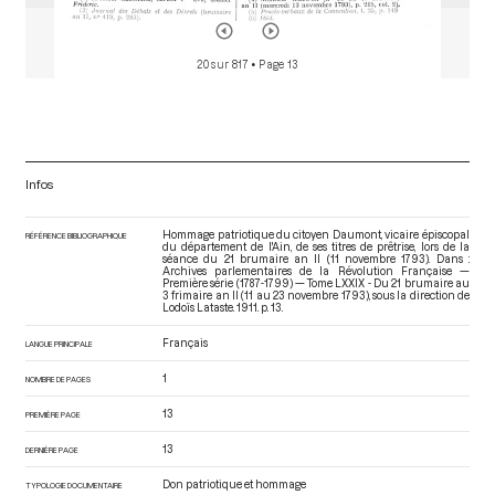
20 sur 817
• Page 13
Infos
Hommage patriotique du citoyen Daumont, vicaire épiscopal
RÉFÉRENCE BIBLIOGRAPHIQUE
du département de l'Ain, de ses titres de prêtrise, lors de la
séance du 21 brumaire an II (11 novembre 1793). Dans :
Archives parlementaires de la Révolution Française —
Première série (1787-1799) — Tome LXXIX - Du 21 brumaire au
3 frimaire an II (11 au 23 novembre 1793)
, sous la direction de
Lodoïs Lataste. 1911. p. 13.
Français
LANGUE PRINCIPALE
1
NOMBRE DE PAGES
13
PREMIÈRE PAGE
13
DERNIÈRE PAGE
Don patriotique et hommage
TYPOLOGIE DOCUMENTAIRE