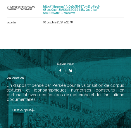
https://iiif.persee.fr/b0e2cf11-597c-427d-8ac7-
URI DU MANIFEST IIIF DU VOLUME
CONTENANT LE DOCUMENT
68bcc0acf13b/66d69299-8154-4ed0-bef7-
5dc99854fb30/manifest
10 octobre 2024 à 23:48
MODIFIÉ LE
Suivez-nous
Les perséides
Un dispositif pensé par Persée pour la valorisation de corpus
textuels et iconographiques numérisés construits en
partenariat avec des équipes de recherche et des institutions
documentaires.
En savoir plus