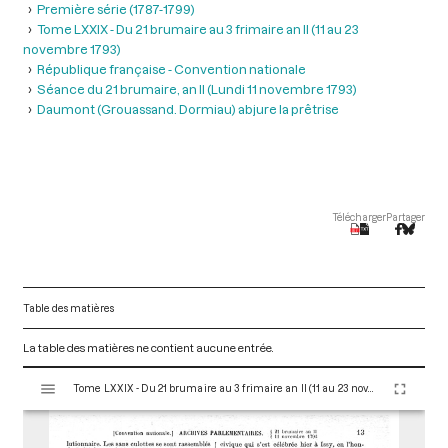
Première série (1787-1799)
Tome LXXIX - Du 21 brumaire au 3 frimaire an II (11 au 23
novembre 1793)
République française - Convention nationale
Séance du 21 brumaire, an II (Lundi 11 novembre 1793)
Daumont (Grouassand. Dormiau) abjure la prêtrise
Télécharger
Partager
Table des matières
La table des matières ne contient aucune entrée.
V
Tome LXXIX - Du 21 brumaire au 3 frimaire an II (11 au 23 novembre 1793)
i
s
u