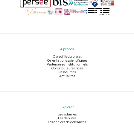
Menu
du
pied
À propos
de
page
Objectifs du projet
Orientations scientifiques
Partenaires institutionnels
Contributeurs-trices
Ressources
Actualités
Explorer
Les volumes
Les députés
Les cahiers de doléances