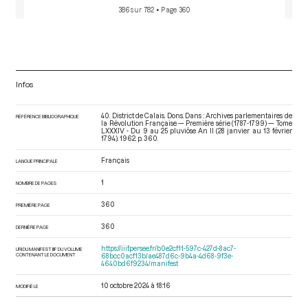
386 sur 782
• Page 360
Infos
40. District de Calais. Dons. Dans : Archives parlementaires de
RÉFÉRENCE BIBLIOGRAPHIQUE
la Révolution Française — Première série (1787-1799) — Tome
LXXXIV - Du 9 au 25 pluviôse An II (28 janvier au 13 février
1794)
. 1962. p. 360.
Français
LANGUE PRINCIPALE
1
NOMBRE DE PAGES
360
PREMIÈRE PAGE
360
DERNIÈRE PAGE
https://iiif.persee.fr/b0e2cf11-597c-427d-8ac7-
URI DU MANIFEST IIIF DU VOLUME
CONTENANT LE DOCUMENT
68bcc0acf13b/ae487d6c-9b4a-4d68-9f3e-
4640bd6f9234/manifest
10 octobre 2024 à 18:16
MODIFIÉ LE