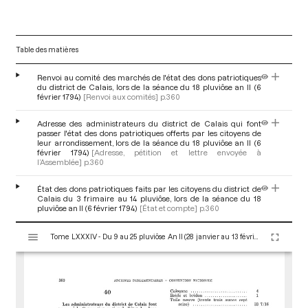
Table des matières
Renvoi au comité des marchés de l'état des dons patriotiques
du district de Calais, lors de la séance du 18 pluviôse an II (6
février 1794)
[Renvoi aux comités]
p.360
Adresse des administrateurs du district de Calais qui font
passer l'état des dons patriotiques offerts par les citoyens de
leur arrondissement, lors de la séance du 18 pluviôse an II (6
février 1794)
[Adresse, pétition et lettre envoyée à
l’Assemblée]
p.360
État des dons patriotiques faits par les citoyens du district de
Calais du 3 frimaire au 14 pluviôse, lors de la séance du 18
pluviôse an II (6 février 1794)
[État et compte]
p.360
V
Tome LXXXIV - Du 9 au 25 pluviôse An II (28 janvier au 13 février 1794)
i
s
u
a
l
i