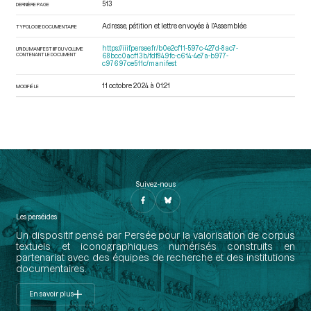
513
DERNIÈRE PAGE
Adresse, pétition et lettre envoyée à l’Assemblée
TYPOLOGIE DOCUMENTAIRE
https://iiif.persee.fr/b0e2cf11-597c-427d-8ac7-
URI DU MANIFEST IIIF DU VOLUME
CONTENANT LE DOCUMENT
68bcc0acf13b/fdf849fc-c614-4e7a-b977-
c97697ce511c/manifest
11 octobre 2024 à 01:21
MODIFIÉ LE
Suivez-nous
Les perséides
Un dispositif pensé par Persée pour la valorisation de corpus
textuels et iconographiques numérisés construits en
partenariat avec des équipes de recherche et des institutions
documentaires.
En savoir plus