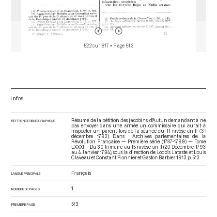
522 sur 817
• Page 513
Infos
Résumé de la pétition des jacobins d'Autun demandant à ne
RÉFÉRENCE BIBLIOGRAPHIQUE
pas envoyer dans une armée un commissaire qui aurait à
inspecter un parent, lors de la séance du 11 nivôse an II (31
décembre 1793). Dans : Archives parlementaires de la
Révolution Française — Première série (1787-1799) — Tome
LXXXII - Du 30 frimaire au 15 nivôse an II (20 Décembre 1793
au 4 Janvier 1794)
, sous la direction de Lodoïs Lataste et Louis
Claveau et Constant Pionnier et Gaston Barbier. 1913. p. 513.
Français
LANGUE PRINCIPALE
1
NOMBRE DE PAGES
513
PREMIÈRE PAGE