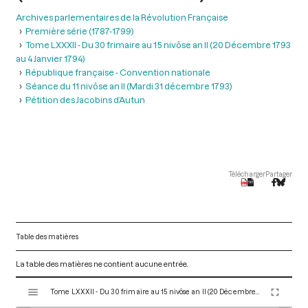
Archives parlementaires de la Révolution Française
Première série (1787-1799)
Tome LXXXII - Du 30 frimaire au 15 nivôse an II (20 Décembre 1793
au 4 Janvier 1794)
République française - Convention nationale
Séance du 11 nivôse an II (Mardi 31 décembre 1793)
Pétition des Jacobins d’Autun
Télécharger
Partager
Table des matières
La table des matières ne contient aucune entrée.
V
Tome LXXXII - Du 30 frimaire au 15 nivôse an II (20 Décembre 1793 au 4 Janvier 1794)
i