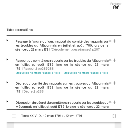
Partager
Table des matières
Passage à l'ordre du jour: rapport du comité des rapports sur
les troubles du Mâconnais en juillet et août 1789, lors de la
séance du 22 mars 1791
[Déroulement des séances]
p.287
Rapport du comité des rapports sur les troubles du Mâconnais
en juillet et août 1789, lors de la séance du 22 mars
1791
[Rapport]
pp.287-288
Muguet de Nanthou François Felix
Muguet de Nanthou François Felix
Décret du comité des rapports sur les troubles du Mâconnais
en juillet et août 1789, lors de la séance du 22 mars
1791
[Décret]
p.288
Discussion du décret du comité des rapports sur les troubles du
Mâconnais en juillet et août 1789, lors de la séance du 22 mars
1791
[Discussion]
p.288
V
Folleville Antoine Charles Gabriel, marquis de
Merlin de Douai
Tome XXIV - Du 10 mars 1791 au 12 avril 1791
i
Philippe Antoine
Bouteville-Dumetz Gislain-Louis
Merlin de Douai
Philippe Antoine
Aubergeon de Murinais Guy-Joseph d'
Dufraisse-
s
Duchey Amable Gilbert
Folleville Antoine Charles Gabriel, marquis
de
Madier de Montjau Noel Joseph
Bouteville-Dumetz Gislain-Louis