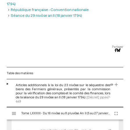
1794)
République française - Convention nationale
Séance du 29 nivôse an II (18 janvier 1794)
Partager
Table des matières
Articles additionnels à la loi du 23 nivôse sur le séquestre des
biens des Fermiers généraux, présentés par la commission
pour la vérification des comptes et le comité des finances, lors
de la séance du 29 nivôse an II (18 janvier 1794)
[Décret]
pp.447-
449
V
Tome LXXXIII - Du 16 nivôse au 8 pluviôse An II (5 au 27 janvier 1794)
i
s
u