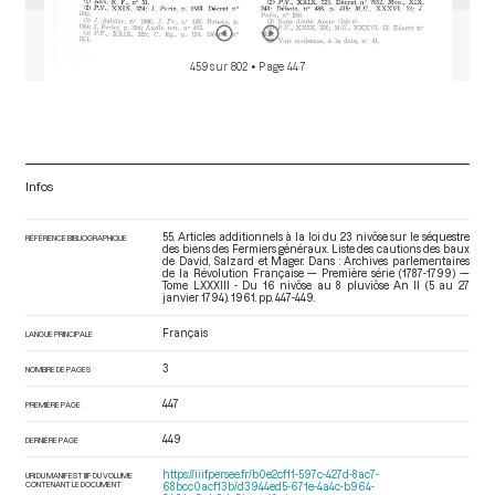
459 sur 802
• Page 447
Infos
55. Articles additionnels à la loi du 23 nivôse sur le séquestre
RÉFÉRENCE BIBLIOGRAPHIQUE
des biens des Fermiers généraux. Liste des cautions des baux
de David, Salzard et Mager. Dans : Archives parlementaires
de la Révolution Française — Première série (1787-1799) —
Tome LXXXIII - Du 16 nivôse au 8 pluviôse An II (5 au 27
janvier 1794)
. 1961. pp. 447-449.
Français
LANGUE PRINCIPALE
3
NOMBRE DE PAGES
447
PREMIÈRE PAGE
449
DERNIÈRE PAGE
https://iiif.persee.fr/b0e2cf11-597c-427d-8ac7-
URI DU MANIFEST IIIF DU VOLUME
CONTENANT LE DOCUMENT
68bcc0acf13b/d3944ed5-671e-4a4c-b964-