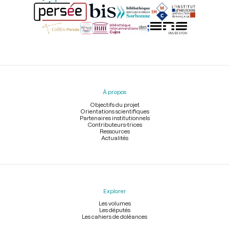
Menu
du
pied
À propos
de
page
Objectifs du projet
Orientations scientifiques
Partenaires institutionnels
Contributeurs-trices
Ressources
Actualités
Explorer
Les volumes
Les députés
Les cahiers de doléances