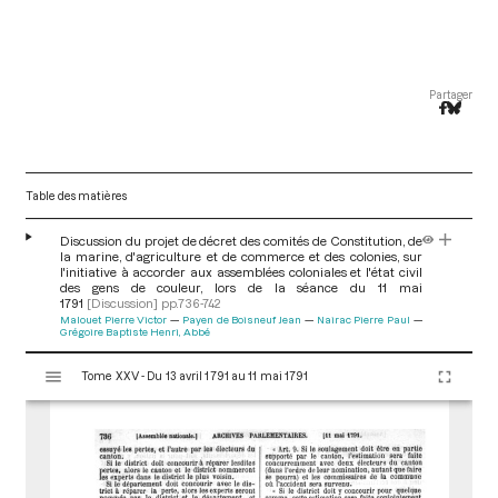
Partager
Table des matières
Discussion du projet de décret des comités de Constitution, de
la marine, d'agriculture et de commerce et des colonies, sur
l'initiative à accorder aux assemblées coloniales et l'état civil
des gens de couleur, lors de la séance du 11 mai
1791
[Discussion]
pp.736-742
Malouet Pierre Victor
Payen de Boisneuf Jean
Nairac Pierre Paul
Grégoire Baptiste Henri, Abbé
V
Tome XXV - Du 13 avril 1791 au 11 mai 1791
i
s
u
a
l
i