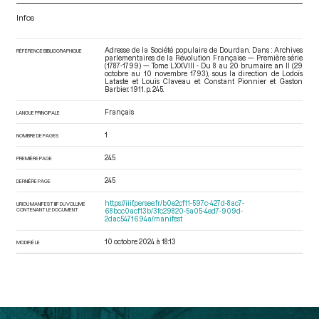
Infos
Adresse de la Société populaire de Dourdan. Dans : Archives
RÉFÉRENCE BIBLIOGRAPHIQUE
parlementaires de la Révolution Française — Première série
(1787-1799) — Tome LXXVIII - Du 8 au 20 brumaire an II (29
octobre au 10 novembre 1793)
, sous la direction de Lodoïs
Lataste et Louis Claveau et Constant Pionnier et Gaston
Barbier. 1911. p. 245.
Français
LANGUE PRINCIPALE
1
NOMBRE DE PAGES
245
PREMIÈRE PAGE
245
DERNIÈRE PAGE
https://iiif.persee.fr/b0e2cf11-597c-427d-8ac7-
URI DU MANIFEST IIIF DU VOLUME
CONTENANT LE DOCUMENT
68bcc0acf13b/3fc29820-5a05-4ed7-909d-
2dac5471694a/manifest
10 octobre 2024 à 18:13
MODIFIÉ LE