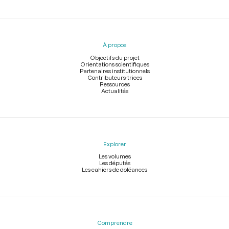
Menu
du
pied
À propos
de
page
Objectifs du projet
Orientations scientifiques
Partenaires institutionnels
Contributeurs-trices
Ressources
Actualités
Explorer
Les volumes
Les députés
Les cahiers de doléances
Comprendre