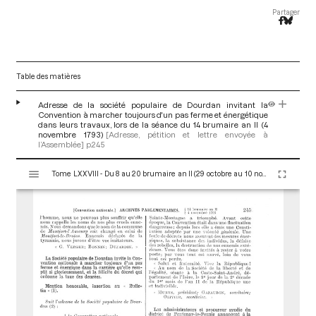
Partager
Table des matières
Adresse de la société populaire de Dourdan invitant la
Convention à marcher toujours d'un pas ferme et énergétique
dans leurs travaux, lors de la séance du 14 brumaire an II (4
novembre 1793)
[Adresse, pétition et lettre envoyée à
l’Assemblée]
p.245
V
Tome LXXVIII - Du 8 au 20 brumaire an II (29 octobre au 10 novembre 1793)
i
s
u
a
l
i
s
e
u
r
M