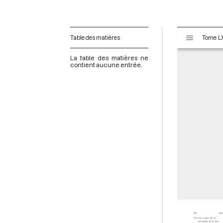
V
Table des matières
i
s
La table des matières ne
u
contient aucune entrée.
a
l
i
s
e
u
r
M
i
r
a
d
o
r