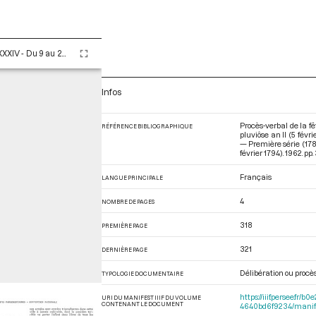
Tome LXXXIV - Du 9 au 25 pluviôse An II (28 janvier au 13 février 1794)
Infos
Procès-verbal de la fê
RÉFÉRENCE BIBLIOGRAPHIQUE
pluviôse an II (5 fév
— Première série (178
février 1794)
. 1962. pp.
Français
LANGUE PRINCIPALE
4
NOMBRE DE PAGES
318
PREMIÈRE PAGE
321
DERNIÈRE PAGE
Délibération ou procès
TYPOLOGIE DOCUMENTAIRE
https://iiif.persee.f
URI DU MANIFEST IIIF DU VOLUME
CONTENANT LE DOCUMENT
4640bd6f9234/manif