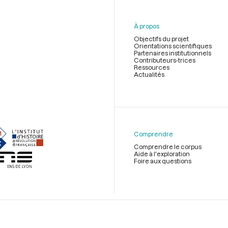
À propos
Objectifs du projet
Orientations scientifiques
Partenaires institutionnels
Contributeurs-trices
Ressources
Actualités
Menu
du
pied
de
Comprendre
page
Comprendre le corpus
Aide à l'exploration
Foire aux questions