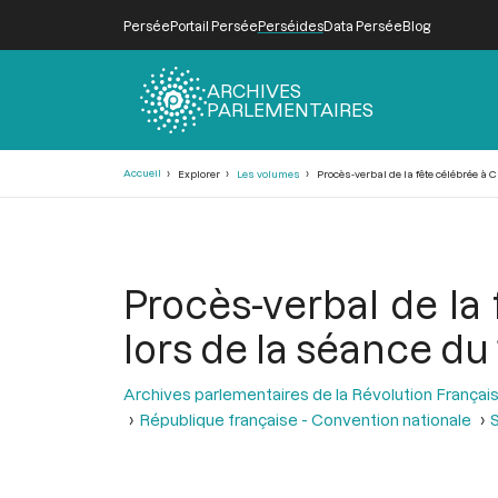
Persée
Portail Persée
Perséides
Data Persée
Blog
ARCHIVES
PARLEMENTAIRES
Fil
Accueil
Explorer
Les volumes
Procès-verbal de la fête célébrée à Ca
d'Ariane
Procès-verbal de la 
lors de la séance du 1
Archives parlementaires de la Révolution Françai
République française - Convention nationale
S