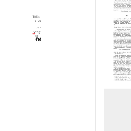
Téléc
harge
r
Par
tag
er