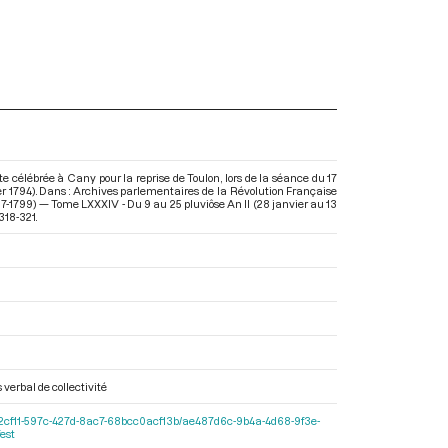
te célébrée à Cany pour la reprise de Toulon, lors de la séance du 17
rier 1794). Dans : Archives parlementaires de la Révolution Française
7-1799) — Tome LXXXIV - Du 9 au 25 pluviôse An II (28 janvier au 13
 318-321.
 verbal de collectivité
r/b0e2cf11-597c-427d-8ac7-68bcc0acf13b/ae487d6c-9b4a-4d68-9f3e-
est