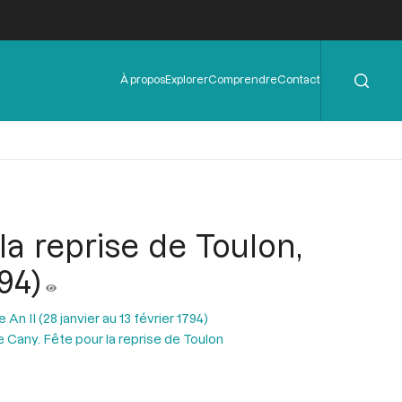
Rechercher
Menu
À propos
Explorer
Comprendre
Contact
de
l'en-
tête
la reprise de Toulon,
794)
n II (28 janvier au 13 février 1794)
e Cany. Fête pour la reprise de Toulon