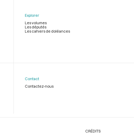
Explorer
Les volumes
Les députés
Les cahiers de doléances
Contact
Contactez-nous
CRÉDITS