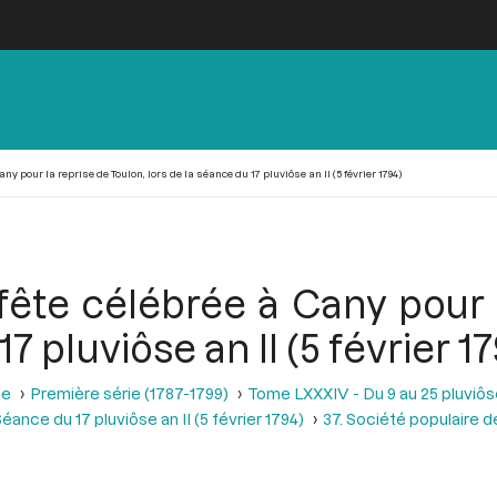
ny pour la reprise de Toulon, lors de la séance du 17 pluviôse an II (5 février 1794)
fête célébrée à Cany pour 
7 pluviôse an II (5 février 1
se
Première série (1787-1799)
Tome LXXXIV - Du 9 au 25 pluviôse A
éance du 17 pluviôse an II (5 février 1794)
37. Société populaire d