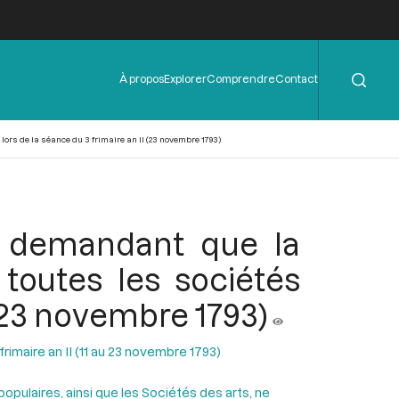
Rechercher
Menu
À propos
Explorer
Comprendre
Contact
de
l'en-
tête
lors de la séance du 3 frimaire an II (23 novembre 1793)
an demandant que la
toutes les sociétés
 (23 novembre 1793)
rimaire an II (11 au 23 novembre 1793)
opulaires, ainsi que les Sociétés des arts, ne