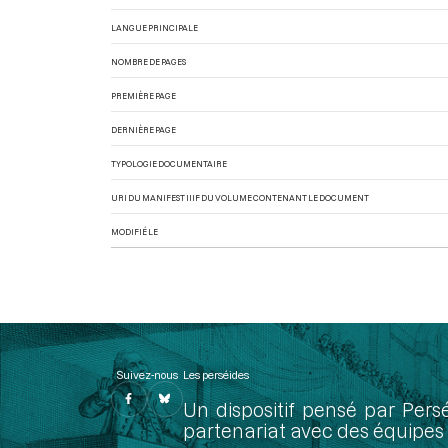
LANGUE PRINCIPALE
NOMBRE DE PAGES
PREMIÈRE PAGE
DERNIÈRE PAGE
TYPOLOGIE DOCUMENTAIRE
URI DU MANIFEST IIIF DU VOLUME CONTENANT LE DOCUMENT
MODIFIÉ LE
Suivez-nous
Les perséides
Un dispositif pensé par Pers
partenariat avec des équipes 