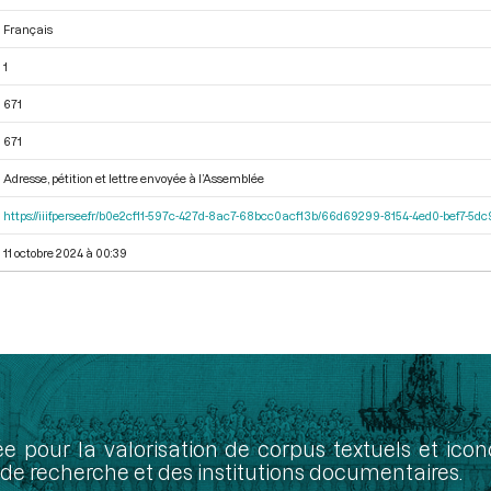
Français
1
671
671
Adresse, pétition et lettre envoyée à l’Assemblée
https://iiif.persee.fr/b0e2cf11-597c-427d-8ac7-68bcc0acf13b/66d69299-8154-4ed0-bef7-5
11 octobre 2024 à 00:39
ée pour la valorisation de corpus textuels et ic
de recherche et des institutions documentaires.