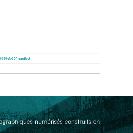
dc99854fb30/manifest
onographiques numérisés construits en