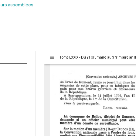
 leurs assemblées
V
Tome LXXIX - Du 21 brumaire au 3 frimaire an I
i
s
u
a
l
i
s
e
u
r
M
i