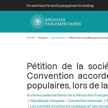
Persée
Portail Persée
Perséides
Data Persée
Blog
ARCHIVES
PARLEMENTAIRES
Fil
Accueil
Explorer
Les volumes
Pétition de la société populaire de 
d'Ariane
Pétition de la soc
Convention accorde
populaires, lors de l
Archives parlementaires de la Révolution Françai
République française - Convention nationale
S
Les comités d’instruction publique et des domain