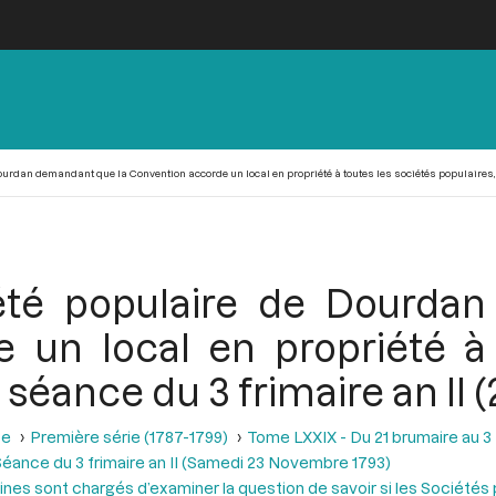
Dourdan demandant que la Convention accorde un local en propriété à toutes les sociétés populaires, 
iété populaire de Dourd
 un local en propriété à 
a séance du 3 frimaire an II
se
Première série (1787-1799)
Tome LXXIX - Du 21 brumaire au 3 f
éance du 3 frimaire an II (Samedi 23 Novembre 1793)
es sont chargés d’examiner la question de savoir si les Sociétés p