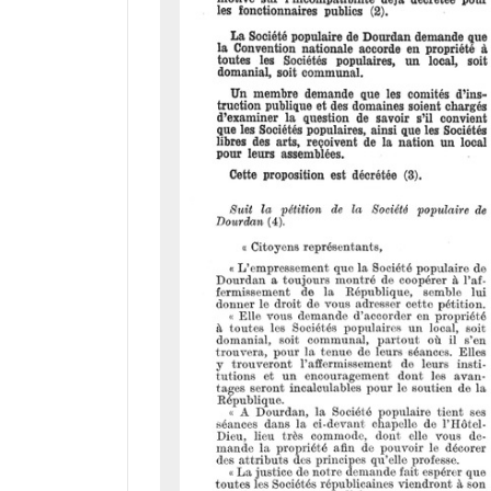
r
a
d
o
r