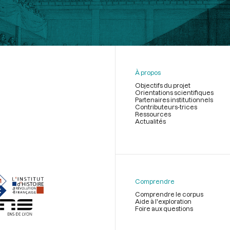
À propos
Objectifs du projet
Orientations scientifiques
Partenaires institutionnels
Contributeurs-trices
Ressources
Actualités
Menu
du
pied
de
Comprendre
page
Comprendre le corpus
Aide à l'exploration
Foire aux questions