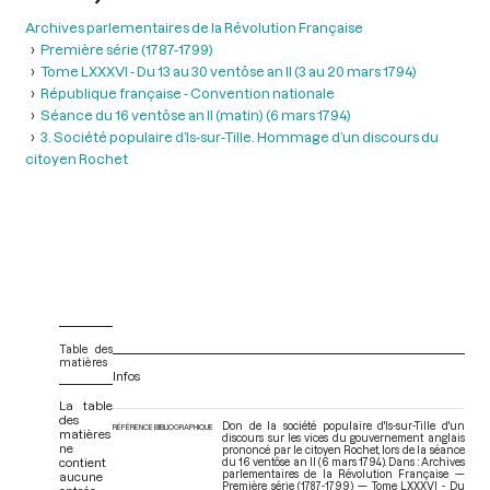
Archives parlementaires de la Révolution Française
Première série (1787-1799)
Tome LXXXVI - Du 13 au 30 ventôse an II (3 au 20 mars 1794)
République française - Convention nationale
Séance du 16 ventôse an II (matin) (6 mars 1794)
3. Société populaire d’Is-sur-Tille. Hommage d’un discours du
citoyen Rochet
Table des
matières
Infos
La table
des
Don de la société populaire d'Is-sur-Tille d'un
RÉFÉRENCE BIBLIOGRAPHIQUE
matières
discours sur les vices du gouvernement anglais
ne
prononcé par le citoyen Rochet, lors de la séance
contient
du 16 ventôse an II (6 mars 1794). Dans : Archives
parlementaires de la Révolution Française —
aucune
Première série (1787-1799) — Tome LXXXVI - Du