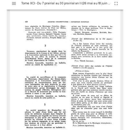
Tome XCI - Du 7 prairial au 30 prairial an II (26 mai au 18 juin 1794)
i
s
u
a
l
i
s
e
u
r
M
i
r
a
d
o
r