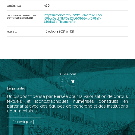
430
DERNIÈRE PAGE
https://iiif.persee.fr/b0e2cf11-597c-427d-8ac7-
URI DU MANIFEST IIIF DU VOLUME
CONTENANT LE DOCUMENT
68bcc0acf13b/f0a82fc6-3166-4bf6-85a7-
810dc87a17bc/manifest
10 octobre 2024 à 18:21
MODIFIÉ LE
Suivez-nous
Les perséides
Un dispositif pensé par Persée pour la valorisation de corpus
textuels et iconographiques numérisés construits en
partenariat avec des équipes de recherche et des institutions
documentaires.
En savoir plus