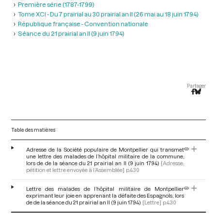
Première série (1787-1799)
Tome XCI - Du 7 prairial au 30 prairial an II (26 mai au 18 juin 1794)
République française - Convention nationale
Séance du 21 prairial an II (9 juin 1794)
Partager
Table des matières
Adresse de la Société populaire de Montpellier qui transmet
une lettre des malades de l’hôpital militaire de la commune,
lors de de la séance du 21 prairial an II (9 juin 1794)
[Adresse,
pétition et lettre envoyée à l’Assemblée]
p.430
Lettre des malades de l’hôpital militaire de Montpellier
exprimant leur joie en apprenant la défaite des Espagnols, lors
de de la séance du 21 prairial an II (9 juin 1794)
[Lettre]
p.430
V