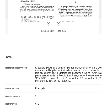
432 sur 852
• Page 430
Infos
5. Société populaire de Montpellier. Transmet une lettre des
RÉFÉRENCE BIBLIOGRAPHIQUE
malades de l’hôpital militaire de la commune exprimant leur
joie en apprenant la défaite des Espagnols. Dans : Archives
parlementaires de la Révolution Française — Première série
(1787-1799) — Tome XCI - Du 7 prairial au 30 prairial an II (26
mai au 18 juin 1794)
. 1976. p. 430.
Français
LANGUE PRINCIPALE
1
NOMBRE DE PAGES
430
PREMIÈRE PAGE