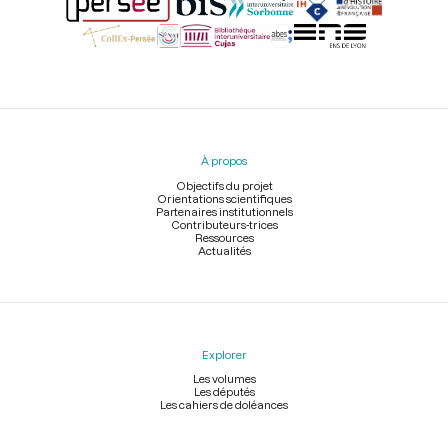
Menu
du
pied
À propos
de
page
Objectifs du projet
Orientations scientifiques
Partenaires institutionnels
Contributeurs-trices
Ressources
Actualités
Explorer
Les volumes
Les députés
Les cahiers de doléances