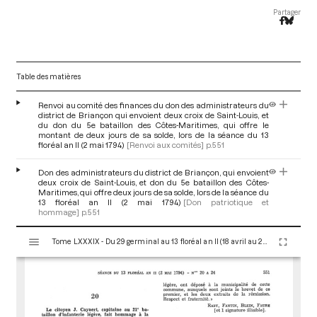
Partager
Table des matières
Renvoi au comité des finances du don des administrateurs du
district de Briançon qui envoient deux croix de Saint-Louis, et
du don du 5e bataillon des Côtes-Maritimes, qui offre le
montant de deux jours de sa solde, lors de la séance du 13
floréal an II (2 mai 1794)
[Renvoi aux comités]
p.551
Don des administrateurs du district de Briançon, qui envoient
deux croix de Saint-Louis, et don du 5e bataillon des Côtes-
Maritimes, qui offre deux jours de sa solde, lors de la séance du
13 floréal an II (2 mai 1794)
[Don patriotique et
hommage]
p.551
V
Tome LXXXIX - Du 29 germinal au 13 floréal an II (18 avril au 2 mai 1794)
i
s
u
a
l
i