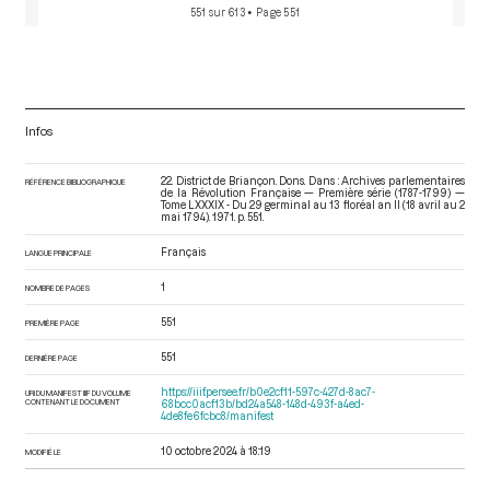
551 sur 613
• Page 551
Infos
22. District de Briançon. Dons. Dans : Archives parlementaires
RÉFÉRENCE BIBLIOGRAPHIQUE
de la Révolution Française — Première série (1787-1799) —
Tome LXXXIX - Du 29 germinal au 13 floréal an II (18 avril au 2
mai 1794)
. 1971. p. 551.
Français
LANGUE PRINCIPALE
1
NOMBRE DE PAGES
551
PREMIÈRE PAGE
551
DERNIÈRE PAGE
https://iiif.persee.fr/b0e2cf11-597c-427d-8ac7-
URI DU MANIFEST IIIF DU VOLUME
CONTENANT LE DOCUMENT
68bcc0acf13b/bd24a548-148d-493f-a4ed-
4de8fe6fcbc8/manifest
10 octobre 2024 à 18:19
MODIFIÉ LE