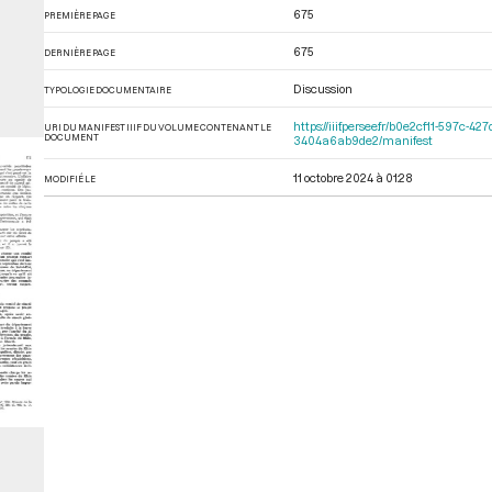
675
PREMIÈRE PAGE
675
DERNIÈRE PAGE
Discussion
TYPOLOGIE DOCUMENTAIRE
https://iiif.persee.fr/b0e2cf11-597
URI DU MANIFEST IIIF DU VOLUME CONTENANT LE
DOCUMENT
3404a6ab9de2/manifest
11 octobre 2024 à 01:28
MODIFIÉ LE