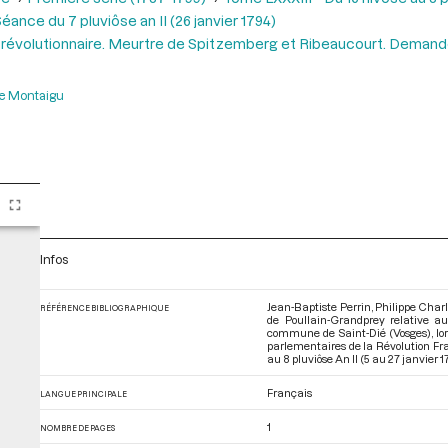
éance du 7 pluviôse an II (26 janvier 1794)
évolutionnaire. Meurtre de Spitzemberg et Ribeaucourt. Demande 
de Montaigu
Infos
Jean-Baptiste Perrin, Philippe Cha
RÉFÉRENCE BIBLIOGRAPHIQUE
de Poullain-Grandprey relative a
commune de Saint-Dié (Vosges), lors
parlementaires de la Révolution Fr
au 8 pluviôse An II (5 au 27 janvier 
Français
LANGUE PRINCIPALE
1
NOMBRE DE PAGES