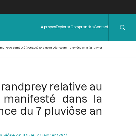
Rechercher
Menu
À propos
Explorer
Comprendre
Contact
de
l'en-
tête
e de Saint-Dié (Vosges), lors de la séance du 7 pluviôse an II (26 janvier
randprey relative au
t manifesté dans la
nce du 7 pluviôse an
uviôse An II (5 au 27 janvier 1794)