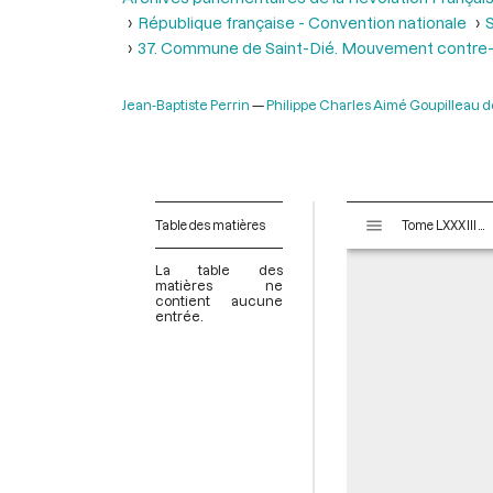
République française - Convention nationale
S
37. Commune de Saint-Dié. Mouvement contre-r
Jean-Baptiste Perrin
Philippe Charles Aimé Goupilleau 
V
Table des matières
Tome LXXXIII - Du 16 nivôse au 8 pluviôse An II (5 au 27 janvier 1794)
i
s
La table des
u
matières ne
contient aucune
a
entrée.
l
i
s
e
u
r
M
i