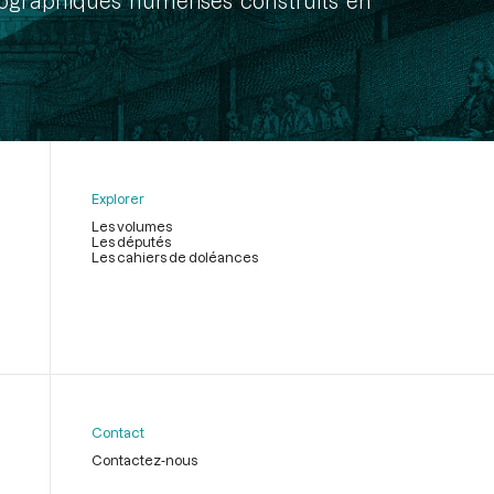
onographiques numérisés construits en
Explorer
Les volumes
Les députés
Les cahiers de doléances
Contact
Contactez-nous