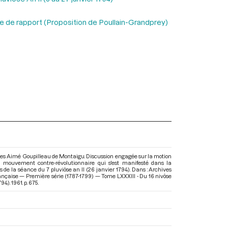
de rapport (Proposition de Poullain-Grandprey)
rles Aimé Goupilleau de Montaigu. Discussion engagée sur la motion
u mouvement contre-révolutionnaire qui s'est manifesté dans la
 de la séance du 7 pluviôse an II (26 janvier 1794). Dans : Archives
ançaise — Première série (1787-1799) — Tome LXXXIII - Du 16 nivôse
1794)
. 1961. p. 675.