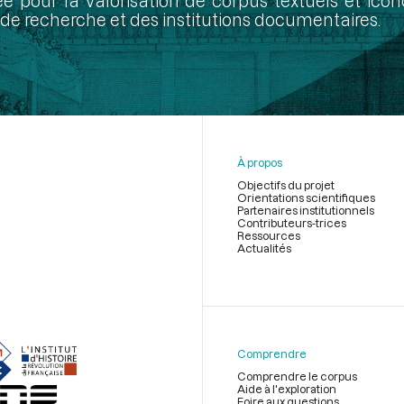
ée pour la valorisation de corpus textuels et ic
de recherche et des institutions documentaires.
À propos
Objectifs du projet
Orientations scientifiques
Partenaires institutionnels
Contributeurs-trices
Ressources
Actualités
Menu
du
pied
de
Comprendre
page
Comprendre le corpus
Aide à l'exploration
Foire aux questions