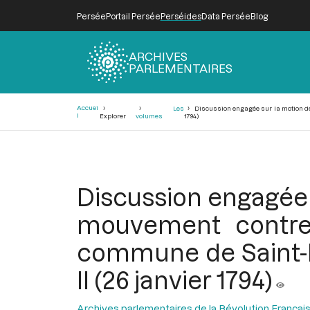
Persée
Portail Persée
Perséides
Data Persée
Blog
ARCHIVES
PARLEMENTAIRES
Fil
Accuei
Les
Discussion engagée sur la motion de 
d'Ariane
l
Explorer
volumes
1794)
Discussion engagée 
mouvement contre-r
commune de Saint-Di
II (26 janvier 1794)
Archives parlementaires de la Révolution Françai