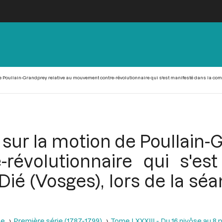
Poullain-Grandprey relative au mouvement contre-révolutionnaire qui s'est manifesté dans la commun
sur la motion de Poullain-G
évolutionnaire qui s'es
é (Vosges), lors de la séa
se
Première série (1787-1799)
Tome LXXXIII - Du 16 nivôse au 8 pl