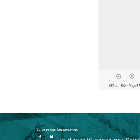
687 sur 802
• Page 6
Suivez-nous
Les perséides