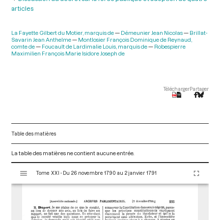
articles
La Fayette Gilbert du Motier, marquis de
Démeunier Jean Nicolas
Brillat-
Savarin Jean Anthelme
Montlosier François Dominique de Reynaud,
comte de
Foucault de Lardimalie Louis, marquis de
Robespierre
Maximilien François Marie Isidore Joseph de
Télécharger
Partager
Table des matières
La table des matières ne contient aucune entrée.
V
Tome XXI - Du 26 novembre 1790 au 2 janvier 1791
i
s
u
a
l