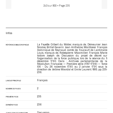
240 sur 800
• Page 235
Infos
La Fayette Gilbert du Motier, marquis de, Démeunier Jean
RÉFÉRENCE BIBLIOGRAPHIQUE
Nicolas, Brillat-Savarin Jean Anthelme, Montlosier François
Dominique de Reynaud, comte de, Foucault de Lardimalie
Louis, marquis de, Robespierre Maximilien François Marie
Isidore Joseph de. Discussion du projet de décret sur
l'organisation de la force publique, lors de la séance du 5
décembre 1790. Dans : Archives parlementaires de la
Révolution Française — Première série (1787-1799) — Tome
XXI - Du 26 novembre 1790 au 2 janvier 1791
, sous la
direction de Jérôme Mavidal et Emile Laurent. 1885. pp. 235-
236.
Français
LANGUE PRINCIPALE
2
NOMBRE DE PAGES
235
PREMIÈRE PAGE
236
DERNIÈRE PAGE
Discussion
TYPOLOGIE DOCUMENTAIRE