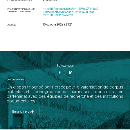
https://iiif.persee.fr/b0e2cf11-597c-427d-8ac7-
URI DU MANIFEST IIIF DU VOLUME
CONTENANT LE DOCUMENT
68bcc0acf13b/85473df1-325b-442d-8f3a-
74bcf9832102/manifest
10 octobre 2024 à 23:24
MODIFIÉ LE
Suivez-nous
Les perséides
Un dispositif pensé par Persée pour la valorisation de corpus
textuels et iconographiques numérisés construits en
partenariat avec des équipes de recherche et des institutions
documentaires.
En savoir plus