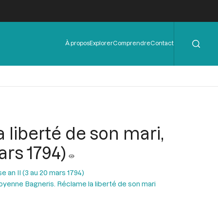
Rechercher
Menu
À propos
Explorer
Comprendre
Contact
de
l'en-
tête
a liberté de son mari,
ars 1794)
 an II (3 au 20 mars 1794)
itoyenne Bagneris. Réclame la liberté de son mari