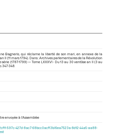
enne Bagneris, qui réclame la liberté de son mari, en annexe de la
an II (11 mars 1794). Dans : Archives parlementaires de la Révolution
 série (1787-1799) — Tome LXXXVI - Du 13 au 30 ventôse an II (3 au
pp. 347-348.
ettre envoyée à l’Assemblée
r/b0e2cf11-597c-427d-8ac7-68bcc0acf13b/6ea7523a-8d12-44a5-aa88-
est