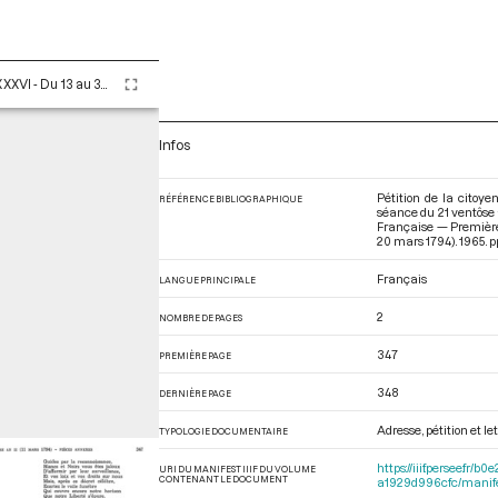
Tome LXXXVI - Du 13 au 30 ventôse an II (3 au 20 mars 1794)
Infos
Pétition de la citoy
RÉFÉRENCE BIBLIOGRAPHIQUE
séance du 21 ventôse 
Française — Première
20 mars 1794)
. 1965. 
Français
LANGUE PRINCIPALE
2
NOMBRE DE PAGES
347
PREMIÈRE PAGE
348
DERNIÈRE PAGE
Adresse, pétition et l
TYPOLOGIE DOCUMENTAIRE
https://iiif.persee.f
URI DU MANIFEST IIIF DU VOLUME
CONTENANT LE DOCUMENT
a1929d996cfc/manif