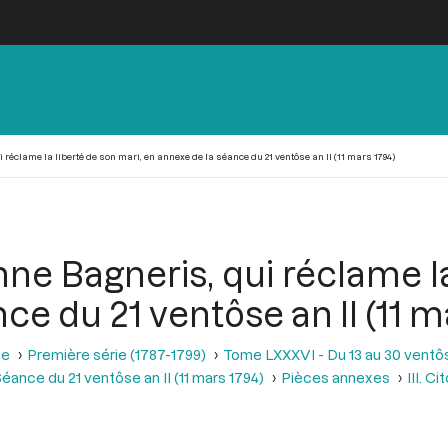
i réclame la liberté de son mari, en annexe de la séance du 21 ventôse an II (11 mars 1794)
nne Bagneris, qui réclame l
ce du 21 ventôse an II (11 m
se
Première série (1787-1799)
Tome LXXXVI - Du 13 au 30 ventôse
éance du 21 ventôse an II (11 mars 1794)
Pièces annexes
III. C