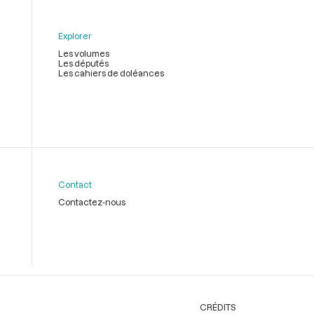
Explorer
Les volumes
Les députés
Les cahiers de doléances
Contact
Contactez-nous
CRÉDITS