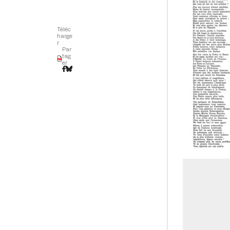
Téléc
harge
r
Par
tag
er