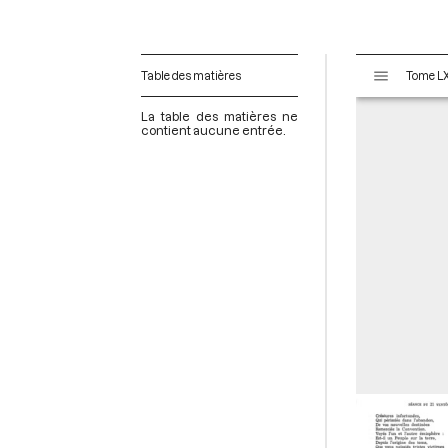
V
Table des matières
i
s
La table des matières ne
u
contient aucune entrée.
a
l
i
s
e
u
r
M
i
r
a
d
o
r