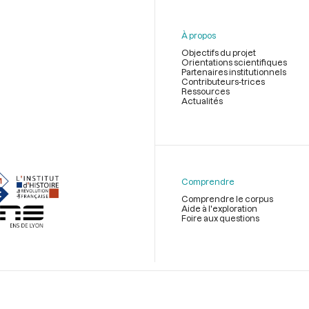
À propos
Objectifs du projet
Orientations scientifiques
Partenaires institutionnels
Contributeurs-trices
Ressources
Actualités
Menu
du
pied
de
Comprendre
page
Comprendre le corpus
Aide à l'exploration
Foire aux questions