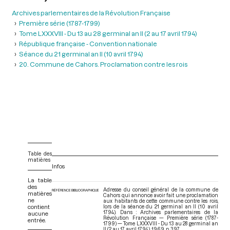
Archives parlementaires de la Révolution Française
Première série (1787-1799)
Tome LXXXVIII - Du 13 au 28 germinal an II (2 au 17 avril 1794)
République française - Convention nationale
Séance du 21 germinal an II (10 avril 1794)
20. Commune de Cahors. Proclamation contre les rois
Table des
matières
Infos
La table
des
Adresse du conseil général de la commune de
RÉFÉRENCE BIBLIOGRAPHIQUE
matières
Cahors qui annonce avoir fait une proclamation
ne
aux habitants de cette commune contre les rois,
contient
lors de la séance du 21 germinal an II (10 avril
1794). Dans : Archives parlementaires de la
aucune
Révolution Française — Première série (1787-
entrée.
1799) — Tome LXXXVIII - Du 13 au 28 germinal an
II (2 au 17 avril 1794)
. 1969. p. 397.