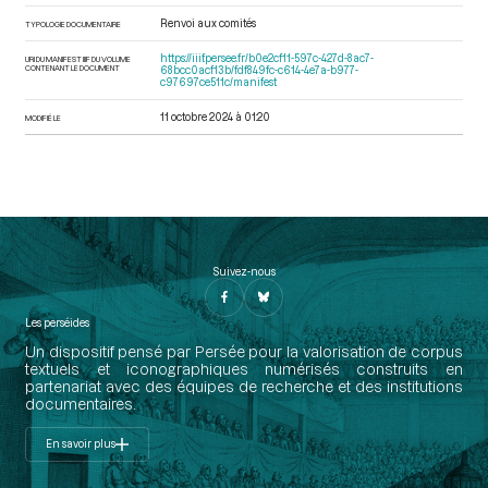
Renvoi aux comités
TYPOLOGIE DOCUMENTAIRE
https://iiif.persee.fr/b0e2cf11-597c-427d-8ac7-
URI DU MANIFEST IIIF DU VOLUME
CONTENANT LE DOCUMENT
68bcc0acf13b/fdf849fc-c614-4e7a-b977-
c97697ce511c/manifest
11 octobre 2024 à 01:20
MODIFIÉ LE
Suivez-nous
Les perséides
Un dispositif pensé par Persée pour la valorisation de corpus
textuels et iconographiques numérisés construits en
partenariat avec des équipes de recherche et des institutions
documentaires.
En savoir plus