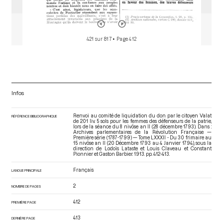
421 sur 817
• Page 412
Infos
Renvoi au comité de liquidation du don par le citoyen Valat
RÉFÉRENCE BIBLIOGRAPHIQUE
de 201 liv. 5 sols pour les femmes des défenseurs de la patrie,
lors de la séance du 8 nivôse an II (28 décembre 1793). Dans :
Archives parlementaires de la Révolution Française —
Première série (1787-1799) — Tome LXXXII - Du 30 frimaire au
15 nivôse an II (20 Décembre 1793 au 4 Janvier 1794)
, sous la
direction de Lodoïs Lataste et Louis Claveau et Constant
Pionnier et Gaston Barbier. 1913. pp. 412-413.
Français
LANGUE PRINCIPALE
2
NOMBRE DE PAGES
412
PREMIÈRE PAGE
413
DERNIÈRE PAGE