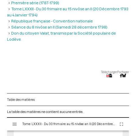
Première série (1787-1799)
Tome LXXXII - Du 30 frimaire au 15 nivôse an II (20 Décembre 1793
au 4 Janvier 1794)
République française - Convention nationale
Séance du 8 nivôse an II (Samedi 28 décembre 1798)
Don du citoyen Valat, transmis par la Société populaire de
Lodève
Télécharger
Partager
Table des matières
La table des matières ne contient aucune entrée.
V
Tome LXXXII - Du 30 frimaire au 15 nivôse an II (20 Décembre 1793 au 4 Janvier 1794)
i
s