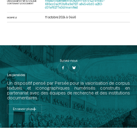
https://iiif.persee.fr/b0e2cf11-597c-427d-8ac7-
URI DU MANIFEST IIIF DU VOLUME
CONTENANT LE DOCUMENT
68bcc0acf13b/8a9e7f27-a845-46d0-a283-
d31af6277e3d/manifest
11 octobre 2024 à 04:46
MODIFIÉ LE
Suivez-nous
Les perséides
Un dispositif pensé par Persée pour la valorisation de corpus
textuels et iconographiques numérisés construits en
partenariat avec des équipes de recherche et des institutions
documentaires.
En savoir plus