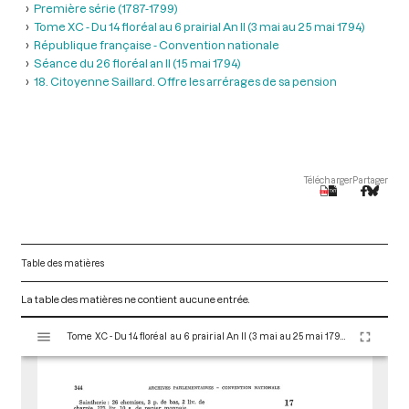
Première série (1787-1799)
Tome XC - Du 14 floréal au 6 prairial An II (3 mai au 25 mai 1794)
République française - Convention nationale
Séance du 26 floréal an II (15 mai 1794)
18. Citoyenne Saillard. Offre les arrérages de sa pension
Télécharger
Partager
Table des matières
La table des matières ne contient aucune entrée.
V
Tome XC - Du 14 floréal au 6 prairial An II (3 mai au 25 mai 1794)
i
s
u
a