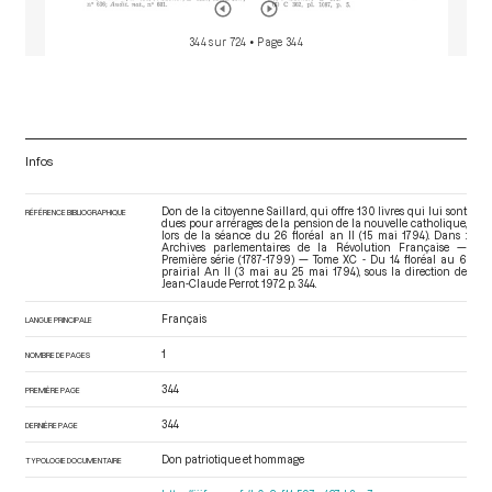
344 sur 724
• Page 344
Infos
Don de la citoyenne Saillard, qui offre 130 livres qui lui sont
RÉFÉRENCE BIBLIOGRAPHIQUE
dues pour arrérages de la pension de la nouvelle catholique,
lors de la séance du 26 floréal an II (15 mai 1794). Dans :
Archives parlementaires de la Révolution Française —
Première série (1787-1799) — Tome XC - Du 14 floréal au 6
prairial An II (3 mai au 25 mai 1794)
, sous la direction de
Jean-Claude Perrot. 1972. p. 344.
Français
LANGUE PRINCIPALE
1
NOMBRE DE PAGES
344
PREMIÈRE PAGE
344
DERNIÈRE PAGE
Don patriotique et hommage
TYPOLOGIE DOCUMENTAIRE