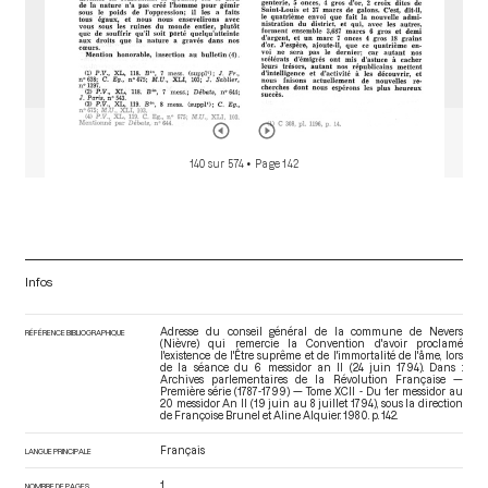
140 sur 574
• Page 142
Infos
Adresse du conseil général de la commune de Nevers
RÉFÉRENCE BIBLIOGRAPHIQUE
(Nièvre) qui remercie la Convention d'avoir proclamé
l'existence de l'Être suprême et de l'immortalité de l'âme, lors
de la séance du 6 messidor an II (24 juin 1794). Dans :
Archives parlementaires de la Révolution Française —
Première série (1787-1799) — Tome XCII - Du 1er messidor au
20 messidor An II (19 juin au 8 juillet 1794)
, sous la direction
de Françoise Brunel et Aline Alquier. 1980. p. 142.
Français
LANGUE PRINCIPALE
1
NOMBRE DE PAGES