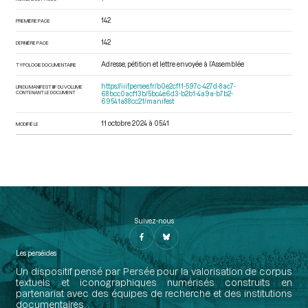
142
PREMIÈRE PAGE
142
DERNIÈRE PAGE
Adresse, pétition et lettre envoyée à l’Assemblée
TYPOLOGIE DOCUMENTAIRE
https://iiif.persee.fr/b0e2cf11-597c-427d-8ac7-
URI DU MANIFEST IIIF DU VOLUME
CONTENANT LE DOCUMENT
68bcc0acf13b/5bc4e6d3-b2b1-4a9a-b7b2-
69541a88cc21/manifest
11 octobre 2024 à 05:41
MODIFIÉ LE
Suivez-nous
Les perséides
Un dispositif pensé par Persée pour la valorisation de corpus
textuels et iconographiques numérisés construits en
partenariat avec des équipes de recherche et des institutions
documentaires.