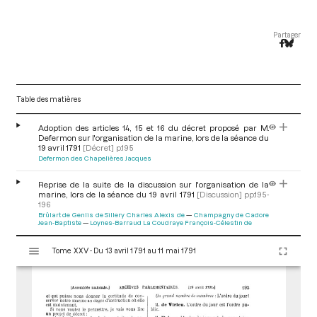
Partager
Table des matières
Adoption des articles 14, 15 et 16 du décret proposé par M.
Defermon sur l'organisation de la marine, lors de la séance du
19 avril 1791
[Décret]
p.195
Defermon des Chapelières Jacques
Reprise de la suite de la discussion sur l'organisation de la
marine, lors de la séance du 19 avril 1791
[Discussion]
pp.195-
196
Brûlart de Genlis de Sillery Charles Alexis de
Champagny de Cadore
Jean-Baptiste
Loynes-Barraud La Coudraye François-Célestin de
V
Tome XXV - Du 13 avril 1791 au 11 mai 1791
i
s
u
a
l