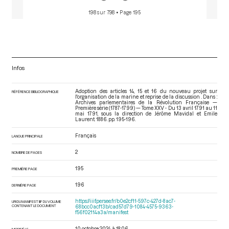
198 sur 798
• Page 195
Infos
Adoption des articles 14, 15 et 16 du nouveau projet sur
RÉFÉRENCE BIBLIOGRAPHIQUE
l'organisation de la marine et reprise de la discussion . Dans :
Archives parlementaires de la Révolution Française —
Première série (1787-1799) — Tome XXV - Du 13 avril 1791 au 11
mai 1791
, sous la direction de Jérôme Mavidal et Emile
Laurent. 1886. pp. 195-196.
Français
LANGUE PRINCIPALE
2
NOMBRE DE PAGES
195
PREMIÈRE PAGE
196
DERNIÈRE PAGE
https://iiif.persee.fr/b0e2cf11-597c-427d-8ac7-
URI DU MANIFEST IIIF DU VOLUME
CONTENANT LE DOCUMENT
68bcc0acf13b/cad57d79-1084-4575-9363-
f56f02114a3a/manifest
10 octobre 2024 à 18:06
MODIFIÉ LE