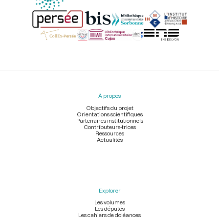
Menu
du
pied
À propos
de
page
Objectifs du projet
Orientations scientifiques
Partenaires institutionnels
Contributeurs-trices
Ressources
Actualités
Explorer
Les volumes
Les députés
Les cahiers de doléances