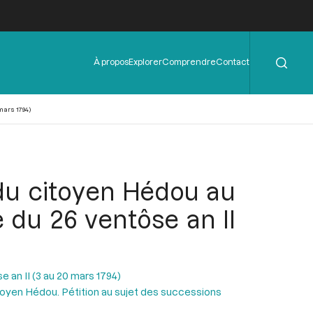
Rechercher
Menu
À propos
Explorer
Comprendre
Contact
de
l'en-
tête
mars 1794)
 du citoyen Hédou au
 du 26 ventôse an II
 an II (3 au 20 mars 1794)
itoyen Hédou. Pétition au sujet des successions