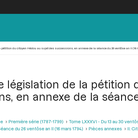
 pétition du citoyen Hédou au sujet des successions, en annexe de la séance du 26 ventôse an II (16 
 législation de la pétition
ns, en annexe de la séance
se
Première série (1787-1799)
Tome LXXXVI - Du 13 au 30 ventôse
éance du 26 ventôse an II (16 mars 1794)
Pièces annexes
II. C