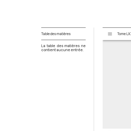
V
Table des matières
i
s
La table des matières ne
u
contient aucune entrée.
a
l
i
s
e
u
r
M
i
r
a
d
o