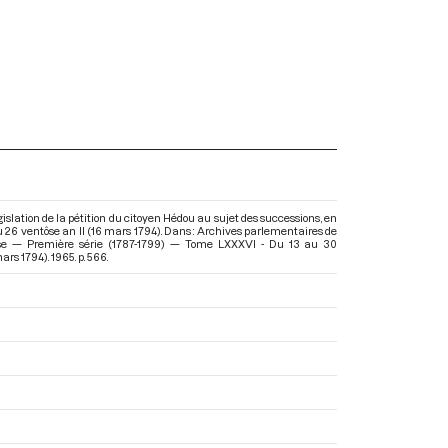
islation de la pétition du citoyen Hédou au sujet des successions, en
 26 ventôse an II (16 mars 1794). Dans : Archives parlementaires de
ise — Première série (1787-1799) — Tome LXXXVI - Du 13 au 30
mars 1794)
. 1965. p. 566.