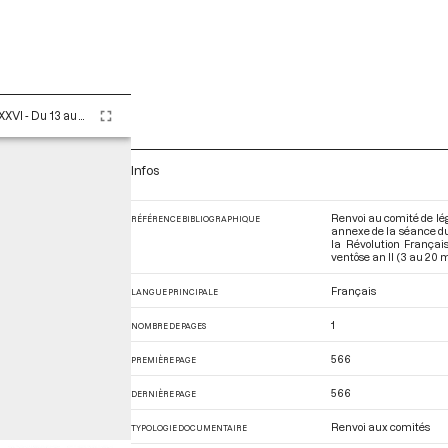
Tome LXXXVI - Du 13 au 30 ventôse an II (3 au 20 mars 1794)
Infos
Renvoi au comité de lég
RÉFÉRENCE BIBLIOGRAPHIQUE
annexe de la séance du
la Révolution França
ventôse an II (3 au 20 
Français
LANGUE PRINCIPALE
1
NOMBRE DE PAGES
566
PREMIÈRE PAGE
566
DERNIÈRE PAGE
Renvoi aux comités
TYPOLOGIE DOCUMENTAIRE