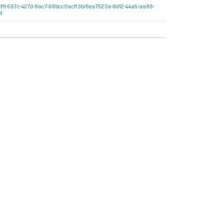
/b0e2cf11-597c-427d-8ac7-68bcc0acf13b/6ea7523a-8d12-44a5-aa88-
t