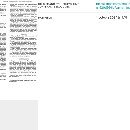
https://iiif.persee.fr
URI DU MANIFEST IIIF DU VOLUME
CONTENANT LE DOCUMENT
a1929d996cfc/manifes
11 octobre 2024 à 17:45
MODIFIÉ LE