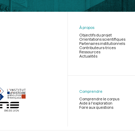
À propos
Objectifs du projet
Orientations scientifiques
Partenaires institutionnels
Contributeurs-trices
Ressources
Actualités
Menu
du
pied
de
Comprendre
page
Comprendre le corpus
Aide à l'exploration
Foire aux questions