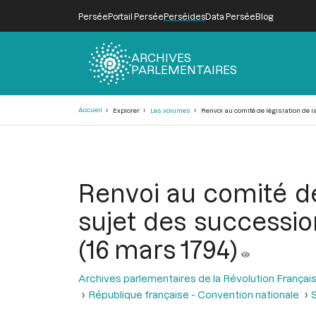
Persée
Portail Persée
Perséides
Data Persée
Blog
ARCHIVES
PARLEMENTAIRES
Fil
Accueil
Explorer
Les volumes
Renvoi au comité de législation de la
d'Ariane
Renvoi au comité de
sujet des successio
(16 mars 1794)
Archives parlementaires de la Révolution Françai
République française - Convention nationale
S